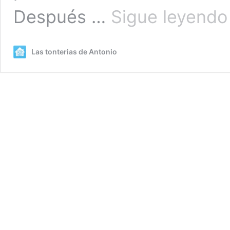
Después …
Sigue leyendo
Las tonterias de Antonio
l
l
l