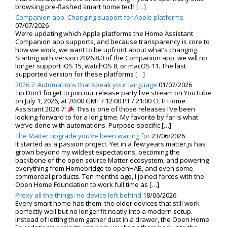
browsing pre-flashed smart home tech […]
Companion app: Changing support for Apple platforms
07/07/2026
We’re updating which Apple platforms the Home Assistant
Companion app supports, and because transparency is core to
how we work, we want to be upfront about what’s changing.
Starting with version 2026.8.0 of the Companion app, we will no
longer support iOS 15, watchOS 8, or macOS 11. The last
supported version for these platforms […]
2026.7: Automations that speak your language
01/07/2026
Tip Don’t forget to join our release party live stream on YouTube
on July 1, 2026, at 20:00 GMT / 12:00 PT / 21:00 CET! Home
Assistant 2026.7!
This is one of those releases I’ve been
looking forward to for a long time. My favorite by far is what
we’ve done with automations. Purpose-specific […]
The Matter upgrade you’ve been waiting for
23/06/2026
It started as a passion project. Yet in a few years matter.js has
grown beyond my wildest expectations, becoming the
backbone of the open source Matter ecosystem, and powering
everything from Homebridge to openHAB, and even some
commercial products. Ten months ago, I joined forces with the
Open Home Foundation to work full time as […]
Proxy all the things: no device left behind
18/06/2026
Every smart home has them: the older devices that still work
perfectly well but no longer fit neatly into a modern setup.
Instead of letting them gather dust in a drawer, the Open Home