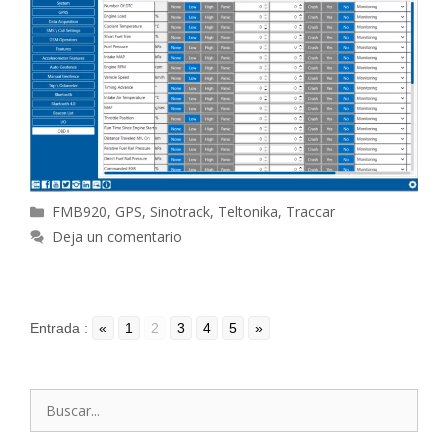
Categorías
FMB920
,
GPS
,
Sinotrack
,
Teltonika
,
Traccar
Deja un comentario
Entrada :
«
1
2
3
4
5
»
Buscar: