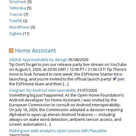
Sinotrack
(5)
Teltonika
(5)
Traccar
(7)
Traefik
(2)
WordPress
(3)
Zigbee
(11)
Home Assistant
2026.8: Approachable by design
05/08/2026
Tip Don’t forget to join our release party live stream on YouTube
on August 5, 2026, at 20:00 GMT / 12:00 PT / 21:00 CET! Tip There’s
more to look forward to next week: the ESPHome Starter Kit is
launching, and you’re invited to the official launch party!
Join
the ESPHome team and their […]
A big win for Android interoperability
31/07/2026
Something big just happened. As the Open Home Foundation’s
Android developer for Home Assistant, I was invited by the
European Commission to consult on Android interoperability.
On July 16, 2026, the Commission adopted a decision requiring
Alphabet to open up eleven Android features — including
always-on wake word detection, ambient sensor access, and
screen automation […]
Making our web analytics open source with Plausible
29/07/2026