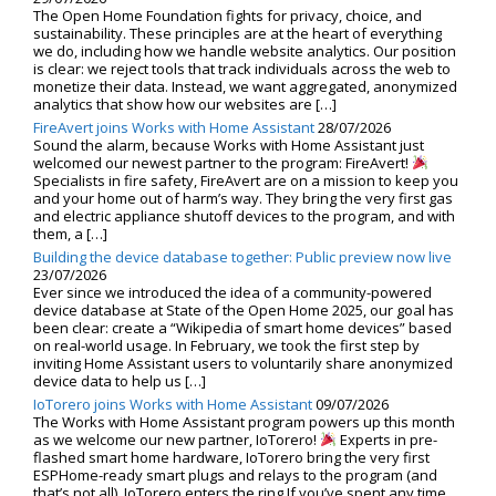
The Open Home Foundation fights for privacy, choice, and
sustainability. These principles are at the heart of everything
we do, including how we handle website analytics. Our position
is clear: we reject tools that track individuals across the web to
monetize their data. Instead, we want aggregated, anonymized
analytics that show how our websites are […]
FireAvert joins Works with Home Assistant
28/07/2026
Sound the alarm, because Works with Home Assistant just
welcomed our newest partner to the program: FireAvert!
Specialists in fire safety, FireAvert are on a mission to keep you
and your home out of harm’s way. They bring the very first gas
and electric appliance shutoff devices to the program, and with
them, a […]
Building the device database together: Public preview now live
23/07/2026
Ever since we introduced the idea of a community-powered
device database at State of the Open Home 2025, our goal has
been clear: create a “Wikipedia of smart home devices” based
on real-world usage. In February, we took the first step by
inviting Home Assistant users to voluntarily share anonymized
device data to help us […]
IoTorero joins Works with Home Assistant
09/07/2026
The Works with Home Assistant program powers up this month
as we welcome our new partner, IoTorero!
Experts in pre-
flashed smart home hardware, IoTorero bring the very first
ESPHome-ready smart plugs and relays to the program (and
that’s not all). IoTorero enters the ring If you’ve spent any time