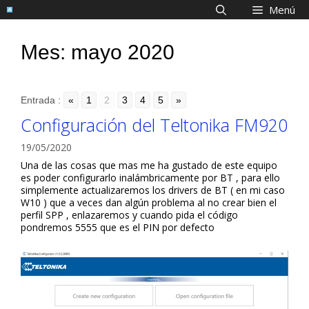
Saltar
Menú
al
contenido
Mes:
mayo 2020
Entrada :
«
1
2
3
4
5
»
Configuración del Teltonika FM920
19/05/2020
Una de las cosas que mas me ha gustado de este equipo
es poder configurarlo inalámbricamente por BT , para ello
simplemente actualizaremos los drivers de BT ( en mi caso
W10 ) que a veces dan algún problema al no crear bien el
perfil SPP , enlazaremos y cuando pida el código
pondremos 5555 que es el PIN por defecto