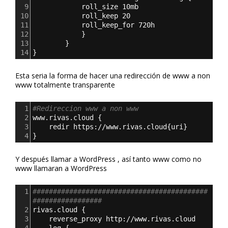
9
roll_size 10mb
10
roll_keep 20
11
roll_keep_for 720h
12
}
13
}
14
}
Esta seria la forma de hacer una redirección de www a non
www totalmente transparente
1
#Redireccion www a non www
2
www.rivas.cloud 
{
3
redir https://www.rivas.cloud
{
uri
}
4
}
Y después llamar a WordPress , así tanto www como no
www llamaran a WordPress
1
###########################################
#################
2
rivas.cloud 
{
3
reverse_proxy http://www.rivas.cloud