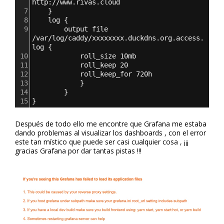
http://www.rivas.cloud
7
}
8
log 
{
9
output file 
/var/log/caddy/xxxxxxxx.duckdns.org.access.
log 
{
10
roll_size 10mb
11
roll_keep 20
12
roll_keep_for 720h
13
}
14
}
15
}
Después de todo ello me encontre que Grafana me estaba
dando problemas al visualizar los dashboards , con el error
este tan místico que puede ser casi cualquier cosa , ¡¡¡
gracias Grafana por dar tantas pistas !!!