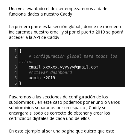
Una vez levantado el docker empezaremos a darle
funcionalidades a nuestro Caddy
La primera parte es la sección global , donde de momento
indicaremos nuestro email y si por el puerto 2019 se podrá
acceder a la API de Caddy
1
{
2
# Configuración global para todos los 
sitios
3
    email xxxxxx.yyyyyy@gmail.com
4
#Activar dashboard
5
    admin :2019
6
}
Pasaremos a las secciones de configuración de los
subdominios , en este caso podemos poner uno o varios
subdominios separados por un espacio , Caddy se
encargara si todo es correcto de obtener y crear los
certificados digitales de cada uno de ellos.
En este ejemplo al ser una pagina que quiero que este