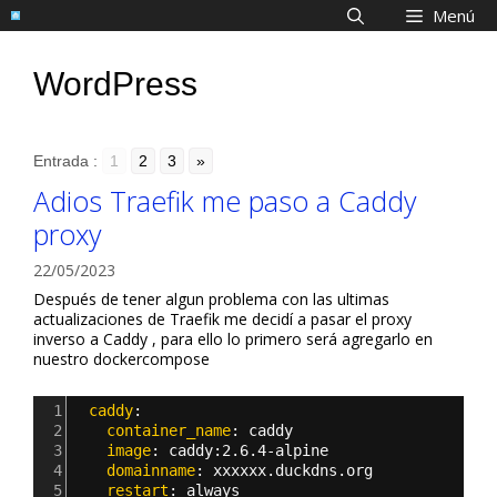
Saltar
Menú
al
contenido
WordPress
Entrada :
1
2
3
»
Adios Traefik me paso a Caddy
proxy
22/05/2023
Después de tener algun problema con las ultimas
actualizaciones de Traefik me decidí a pasar el proxy
inverso a Caddy , para ello lo primero será agregarlo en
nuestro dockercompose
1
  caddy
:
2
    container_name
: 
caddy
3
    image
: 
caddy
:
2.6.4-alpine
4
    domainname
: 
xxxxxx.duckdns.org
5
    restart
: 
always