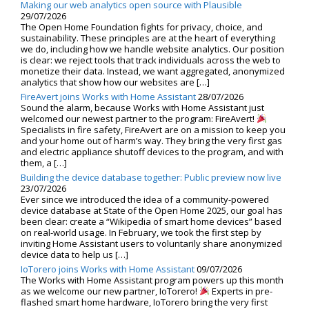
Making our web analytics open source with Plausible
29/07/2026
The Open Home Foundation fights for privacy, choice, and
sustainability. These principles are at the heart of everything
we do, including how we handle website analytics. Our position
is clear: we reject tools that track individuals across the web to
monetize their data. Instead, we want aggregated, anonymized
analytics that show how our websites are […]
FireAvert joins Works with Home Assistant
28/07/2026
Sound the alarm, because Works with Home Assistant just
welcomed our newest partner to the program: FireAvert!
Specialists in fire safety, FireAvert are on a mission to keep you
and your home out of harm’s way. They bring the very first gas
and electric appliance shutoff devices to the program, and with
them, a […]
Building the device database together: Public preview now live
23/07/2026
Ever since we introduced the idea of a community-powered
device database at State of the Open Home 2025, our goal has
been clear: create a “Wikipedia of smart home devices” based
on real-world usage. In February, we took the first step by
inviting Home Assistant users to voluntarily share anonymized
device data to help us […]
IoTorero joins Works with Home Assistant
09/07/2026
The Works with Home Assistant program powers up this month
as we welcome our new partner, IoTorero!
Experts in pre-
flashed smart home hardware, IoTorero bring the very first