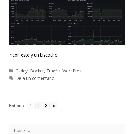
Y con esto y un bizcocho
Categorías
Caddy
,
Docker
,
Traefik
,
WordPress
Deja un comentario
Entrada :
1
2
3
»
Buscar: