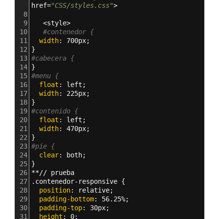
href=
"CSS/styles.css"
>
8
9
   <style>
10
#contenedor {
11
  width
: 
700px;
12
}
13
#cabecera {
14
}
15
#menu {
16
  float
: 
left;
17
  width
: 
225px;
18
}
19
#contenido {
20
  float
: 
left;
21
  width
: 
470px;
22
}
23
#pie {
24
  clear
: 
both;
25
}
26
**// prueba
27
.contenedor-responsive 
{
28
  position
: 
relative;
29
  padding-bottom
: 
56.25%;
30
  padding-top
: 
30px;
31
  height
: 
0;