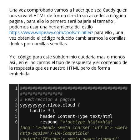
Una vez comprobado vamos a hacer que sea Caddy quien
nos sirva el HTML de forma directa sin acceder a ninguna
pagina , para ello lo primero será bajarle el tamaño ,
podemos usar una herramienta del estilo
https://www.willpeavy.com/tools/minifier
/
para ello , una
vez obtenido el código reducido cambiaremos la comillas
dobles por comillas sencillas.
Y el código para este subdominio quedaria mas o menos
así , en el indicamos el tipo de respuesta y el contenido de
la respuesta que es nuestro HTML pero de forma
embebida.
1
###########################################
#################
2
# Redireccion a pagina 
3
yyyyyyyyyy.rivas.cloud 
{
4
handle * 
{
5
        header Content-Type text/html
6
        respond 
"<!doctype html><html 
lang=''><head> <meta charset='utf-8'> <meta 
http-equiv='X-UA-Compatible' 
content='IE=edge'> <meta name='viewport' 