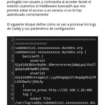
protegida con usuario y contraseña al acceder desde el
exterior usaremos el middleware basicauth que nos
permite evitar el acceso a un servicio si no te has
autenticado correctamente
El siguiente bloque define como se van a procesar los logs
de Caddy y sus parámetros de configuración
1
###########################################
#################
2
subdominio1.xxxxxxxxxxxx.duckdns.org 
subdominio2.xxxxxxxxxxxx.duckdns.org 
{
3
    basicauth 
{
4
        usuario1 
$2y$10$3BSnrRuD9c.O9erererereej6NqipuLYVxI7
g6GpSubk9pNDIjXDVa
5
        usuario2 
$2y$10$MAreregdojC.Lyy8ShgdgdjFL8egdgd9JylM
LG9JbwxS/j6ULAy
6
}
7
reverse_proxy http://192.168.1.20:480
8
log 
{
9
output file 
/var/log/caddy/subdominio1.xxxxxxxxxxxx.duc