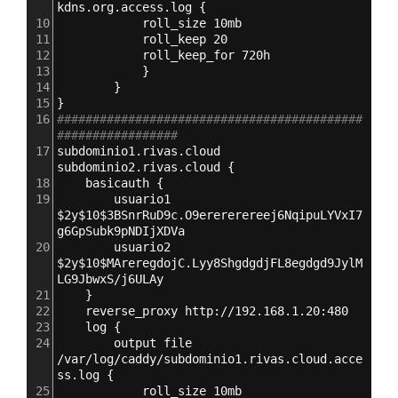
kdns.org.access.log 
{
10
roll_size 10mb
11
roll_keep 20
12
roll_keep_for 720h
13
}
14
}
15
}
16
###########################################
#################
17
subdominio1.rivas.cloud 
subdominio2.rivas.cloud 
{
18
    basicauth 
{
19
        usuario1 
$2y$10$3BSnrRuD9c.O9erererereej6NqipuLYVxI7
g6GpSubk9pNDIjXDVa
20
        usuario2 
$2y$10$MAreregdojC.Lyy8ShgdgdjFL8egdgd9JylM
LG9JbwxS/j6ULAy
21
}
22
reverse_proxy http://192.168.1.20:480
23
log 
{
24
output file 
/var/log/caddy/subdominio1.rivas.cloud.acce
ss.log 
{
25
roll_size 10mb