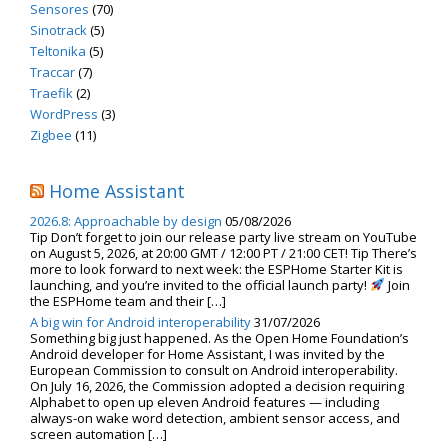
Sensores
(70)
Sinotrack
(5)
Teltonika
(5)
Traccar
(7)
Traefik
(2)
WordPress
(3)
Zigbee
(11)
Home Assistant
2026.8: Approachable by design
05/08/2026
Tip Don’t forget to join our release party live stream on YouTube
on August 5, 2026, at 20:00 GMT / 12:00 PT / 21:00 CET! Tip There’s
more to look forward to next week: the ESPHome Starter Kit is
launching, and you’re invited to the official launch party!
Join
the ESPHome team and their […]
A big win for Android interoperability
31/07/2026
Something big just happened. As the Open Home Foundation’s
Android developer for Home Assistant, I was invited by the
European Commission to consult on Android interoperability.
On July 16, 2026, the Commission adopted a decision requiring
Alphabet to open up eleven Android features — including
always-on wake word detection, ambient sensor access, and
screen automation […]