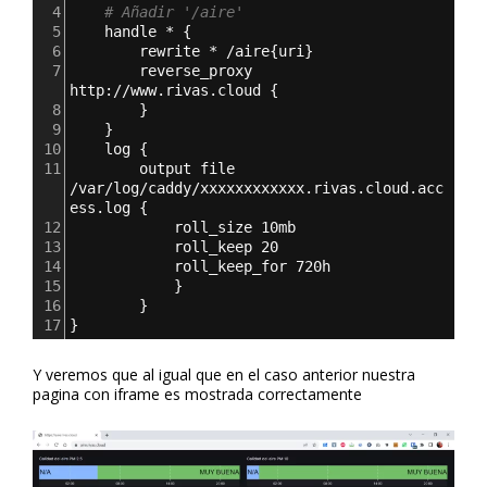
4
# Añadir '/aire'
5
handle * 
{
6
rewrite * /aire
{
uri
}
7
        reverse_proxy 
http://www.rivas.cloud 
{
8
}
9
}
10
log 
{
11
output file 
/var/log/caddy/xxxxxxxxxxxx.rivas.cloud.acc
ess.log 
{
12
roll_size 10mb
13
roll_keep 20
14
roll_keep_for 720h
15
}
16
}
17
}
Y veremos que al igual que en el caso anterior nuestra
pagina con iframe es mostrada correctamente