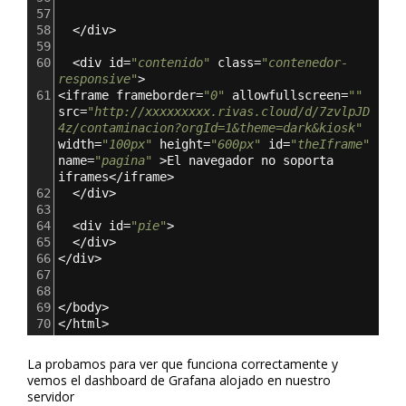
57
58
  </div>
59
60
  <div id=
"contenido"
 class=
"contenedor-
responsive"
>
61
<iframe frameborder=
"0"
 allowfullscreen=
""
src=
"http://xxxxxxxxx.rivas.cloud/d/7zvlpJD
4z/contaminacion?orgId=1&theme=dark&kiosk"
width=
"100px"
 height=
"600px"
 id=
"theIframe"
name=
"pagina"
 >El navegador no soporta 
iframes</iframe>
62
  </div>
63
64
  <div id=
"pie"
>
65
  </div>
66
</div>
67
68
69
</body>
70
</html>
La probamos para ver que funciona correctamente y
vemos el dashboard de Grafana alojado en nuestro
servidor