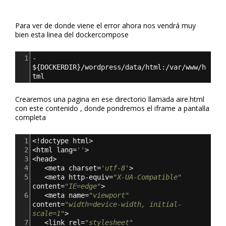
Para ver de donde viene el error ahora nos vendrá muy
bien esta linea del dockercompose
1
- 
$
{
DOCKERDIR
}
/wordpress/data/html:/var/www/h
tml
Crearemos una pagina en ese directorio llamada aire.html
con este contenido , donde pondremos el iframe a pantalla
completa
1
<!doctype html>
2
<html lang=
''
>
3
<head>
4
   <meta charset=
'utf-8'
>
5
   <meta http-equiv=
"X-UA-Compatible"
content=
"IE=edge"
>
6
   <meta name=
"viewport"
content=
"width=device-width, initial-
scale=1"
>
7
   <link rel=
"stylesheet"