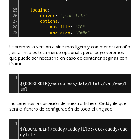
25
    logging
:
26
        driver
: 
"json-file"
27
        options
:
28
            max-file
: 
"10"
29
            max-size
: 
"200k"
Usaremos la versión alpine mas ligera y con menor tamaño
, esta linea es totalmente opcional , pero luego veremos
que puede ser necesaria en caso de contener paginas con
iframe
1
- 
$
{
DOCKERDIR
}
/wordpress/data/html:/var/www/h
tml
Indicaremos la ubicación de nuestro fichero Caddyfile que
será el fichero de configuración de todo el tinglado
1
 - 
$
{
DOCKERDIR
}
/caddy/Caddyfile:/etc/caddy/Cad
dyfile