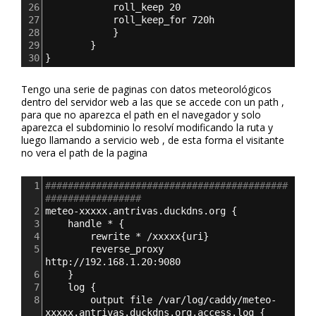
26
roll_keep 20
27
roll_keep_for 720h
28
}
29
}
30
}
Tengo una serie de paginas con datos meteorológicos
dentro del servidor web a las que se accede con un path ,
para que no aparezca el path en el navegador y solo
aparezca el subdominio lo resolví modificando la ruta y
luego llamando a servicio web , de esta forma el visitante
no vera el path de la pagina
1
###########################################
#################
2
meteo-xxxxx.antrivas.duckdns.org 
{
3
handle * 
{
4
rewrite * /xxxxx
{
uri
}
5
reverse_proxy 
http://192.168.1.20:9080
6
}
7
log 
{
8
output file /var/log/caddy/meteo-
xxxxx.antrivas.duckdns.org.access.log 
{