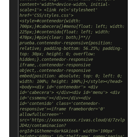
content='width=device-width, initial-
scale=1'> <link rel='stylesheet' 
href='CSS/styles.css'> 
<style>#contenedor{width: 
700px;}#cabecera{}#menu{float: left; width: 
225px;}#contenido{float: left; width: 
470px;}#pie{clear: both;}**// 
prueba.contenedor-responsive{position: 
relative; padding-bottom: 56.25%; padding-
top: 30px; height: 0; overflow: 
hidden;}.contenedor-responsive 
iframe,.contenedor-responsive 
object,.contenedor-responsive 
embed{position: absolute; top: 0; left: 0; 
width: 100%; height: 100%;}</style></head>
<body><div id='contenedor'> <div 
id='cabecera'> </div><div id='menu'> <div 
id='cssmenu'></div></div><div 
id='contenido' class='contenedor-
responsive'><iframe frameborder='0' 
allowfullscreen='' 
src='https://xxxxxxxxxx.rivas.cloud/d/7zvlp
JD4z/contaminacion?
orgId=1&theme=dark&kiosk' width='100px' 
height='600px' id='theIframe' name='pagina' 