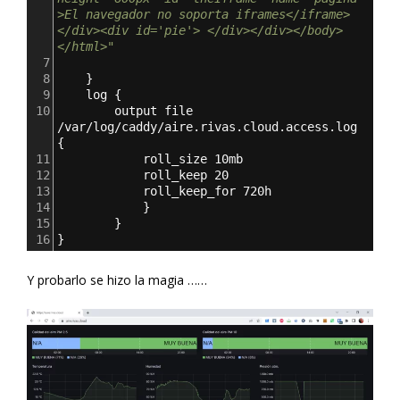
>El navegador no soporta iframes</iframe> 
</div><div id='pie'> </div></div></body>
</html>"
7
8
}
9
log 
{
10
output file 
/var/log/caddy/aire.rivas.cloud.access.log 
{
11
roll_size 10mb
12
roll_keep 20
13
roll_keep_for 720h
14
}
15
}
16
}
Y probarlo se hizo la magia ……