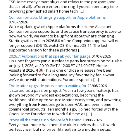
ESPHome-ready smart plugs and relays to the program (and
that’s not all). IoTorero enters the ring If you’ve spent any time
browsing pre-flashed smart home tech […]
Companion app: Changing support for Apple platforms
07/07/2026
We’re updating which Apple platforms the Home Assistant
Companion app supports, and because transparency is core to
how we work, we want to be upfront about what’s changing.
Starting with version 2026.8.0 of the Companion app, we will no
longer support iOS 15, watchOS 8, or macOS 11. The last
supported version for these platforms […]
2026.7: Automations that speak your language
01/07/2026
Tip Don’t forget to join our release party live stream on YouTube
on July 1, 2026, at 20:00 GMT / 12:00 PT / 21:00 CET! Home
Assistant 2026.7!
This is one of those releases I’ve been
looking forward to for a long time. My favorite by far is what
we’ve done with automations. Purpose-specific […]
The Matter upgrade you’ve been waiting for
23/06/2026
It started as a passion project. Yet in a few years matter.js has
grown beyond my wildest expectations, becoming the
backbone of the open source Matter ecosystem, and powering
everything from Homebridge to openHAB, and even some
commercial products. Ten months ago, I joined forces with the
Open Home Foundation to work full time as […]
Proxy all the things: no device left behind
18/06/2026
Every smart home has them: the older devices that still work
perfectly well but no longer fit neatly into a modern setup.