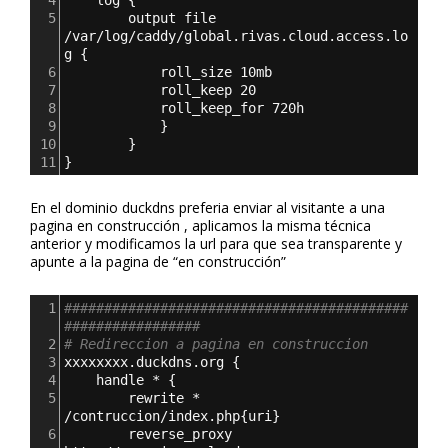
4
log 
{
5
output file 
/var/log/caddy/global.rivas.cloud.access.lo
g 
{
6
roll_size 10mb
7
roll_keep 20
8
roll_keep_for 720h
9
}
10
}
11
}
En el dominio duckdns preferia enviar al visitante a una
pagina en construcción , aplicamos la misma técnica
anterior y modificamos la url para que sea transparente y
apunte a la pagina de “en construcción”
1
###########################################
#################
2
# Redireccion a pagina en construccion
3
xxxxxxxx.duckdns.org 
{
4
handle * 
{
5
rewrite * 
/contruccion/index.php
{
uri
}
6
reverse_proxy 