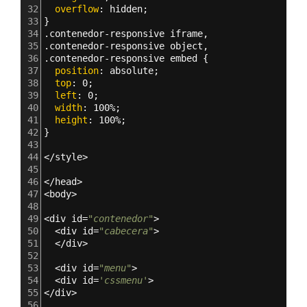
32
  overflow
: 
hidden;
33
}
34
.contenedor-responsive iframe,
35
.contenedor-responsive object,
36
.contenedor-responsive embed 
{
37
  position
: 
absolute;
38
  top
: 
0;
39
  left
: 
0;
40
  width
: 
100%;
41
  height
: 
100%;
42
}
43
44
</style>
45
46
</head>
47
<body>
48
49
<div id=
"contenedor"
>
50
  <div id=
"cabecera"
>
51
  </div>
52
53
  <div id=
"menu"
>
54
  <div id=
'cssmenu'
>
55
</div>
56