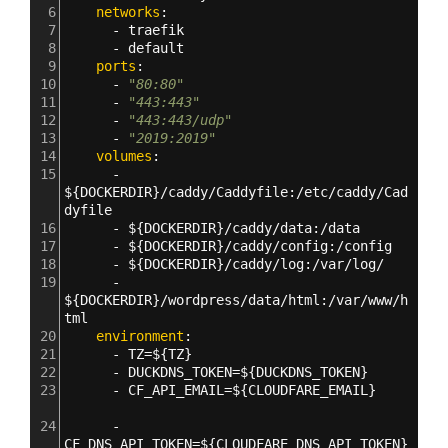
6
    networks
:
7
      - 
traefik  
8
      - 
default
9
    ports
:
10
      - 
"80:80"
11
      - 
"443:443"
12
      - 
"443:443/udp"
13
      - 
"2019:2019"
14
    volumes
:
15
      - 
$
{
DOCKERDIR
}
/caddy/Caddyfile:/etc/caddy/Cad
dyfile
16
      - 
$
{
DOCKERDIR
}
/caddy/data:/data
17
      - 
$
{
DOCKERDIR
}
/caddy/config:/config
18
      - 
$
{
DOCKERDIR
}
/caddy/log:/var/log/
19
      - 
$
{
DOCKERDIR
}
/wordpress/data/html:/var/www/h
tml
20
    environment
:
21
      - 
TZ=$
{
TZ
}
22
      - 
DUCKDNS_TOKEN=$
{
DUCKDNS_TOKEN
}
23
      - 
CF_API_EMAIL=$
{
CLOUDFARE_EMAIL
}
24
      - 
CF_DNS_API_TOKEN=$
{
CLOUDFARE_DNS_API_TOKEN
}