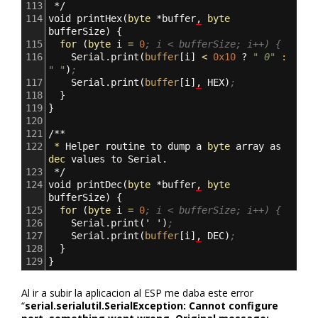
113
*/
114
void
printHex
(
byte
*buffer
,
byte
bufferSize
)
{
115
for
(
byte
i
=
0
; i < bufferSize; i++) {
116
Serial.print
(
buffer
[
i
]
<
0x10
?
" 0"
:
" "
)
;
117
Serial.print
(
buffer
[
i
]
,
HEX
)
;
118
}
119
}
120
121
/**
122
*
Helper
routine
to
dump
a
byte
array
as
dec
values
to
Serial.
123
*/
124
void
printDec
(
byte
*buffer
,
byte
bufferSize
)
{
125
for
(
byte
i
=
0
; i < bufferSize; i++) {
126
Serial.print
(
'
'
)
;
127
Serial.print
(
buffer
[
i
]
,
DEC
)
;
128
}
129
}
Al ir a subir la aplicacion al ESP me daba este error
“
serial.serialutil.SerialException: Cannot configure