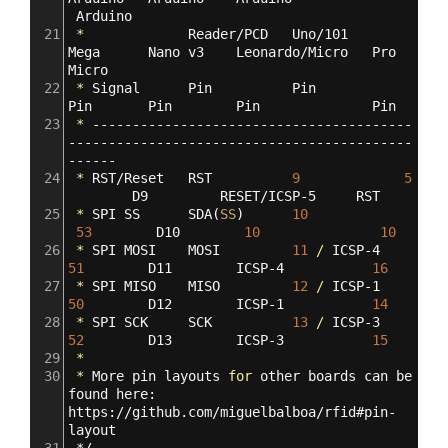
Arduino
21
*
Reader/PCD
Uno/101
Mega
Nano
v3
Leonardo/Micro
Pro
Micro
22
*
Signal
Pin
Pin
Pin
Pin
Pin
Pin
23
*
----------------------------------------
-------------------------------------------
------
24
*
RST/Reset
RST
9
5
D9
RESET/ICSP-5
RST
25
*
SPI
SS
SDA
(
SS
)
10
53
D10
10
10
26
*
SPI
MOSI
MOSI
11
/
ICSP-4
51
D11
ICSP-4
16
27
*
SPI
MISO
MISO
12
/
ICSP-1
50
D12
ICSP-1
14
28
*
SPI
SCK
SCK
13
/
ICSP-3
52
D13
ICSP-3
15
29
*
30
*
More
pin
layouts
for
other
boards
can
be
found
here:
https://github.com/miguelbalboa/rfid#pin-
layout
31
*/