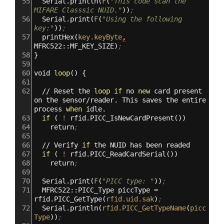
55
Serial.println
(
F
(
"This code scan the 
MIFARE Classsic NUID."
))
;
56
Serial.print
(
F
(
"Using the following 
key:"
))
;
57
printHex
(
key.keyByte
,
MFRC522::MF_KEY_SIZE
)
;
58
}
59
60
void
loop
()
{
61
62
//
Reset
the
loop
if
no
new
card
present
on
the
sensor/reader.
This
saves
the
entire
process
when
idle.
63
if
(
!
rfid.PICC_IsNewCardPresent
())
64
return
;
65
66
//
Verify
if
the
NUID
has
been
readed
67
if
(
!
rfid.PICC_ReadCardSerial
())
68
return
;
69
70
Serial.print
(
F
(
"PICC type: "
))
;
71
MFRC522::PICC_Type
piccType
=
rfid.PICC_GetType
(
rfid.uid.sak
)
;
72
Serial.println
(
rfid.PICC_GetTypeName
(
picc
Type
))
;