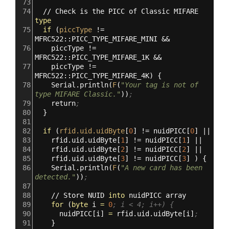
73
74
//
Check
is
the
PICC
of
Classic
MIFARE
type
75
if
(
piccType
!=
MFRC522::PICC_TYPE_MIFARE_MINI
&&
76
piccType
!=
MFRC522::PICC_TYPE_MIFARE_1K
&&
77
piccType
!=
MFRC522::PICC_TYPE_MIFARE_4K
)
{
78
Serial.println
(
F
(
"Your tag is not of 
type MIFARE Classic."
))
;
79
return
;
80
}
81
82
if
(
rfid.uid.uidByte
[
0
]
!=
nuidPICC
[
0
]
||
83
rfid.uid.uidByte
[
1
]
!=
nuidPICC
[
1
]
||
84
rfid.uid.uidByte
[
2
]
!=
nuidPICC
[
2
]
||
85
rfid.uid.uidByte
[
3
]
!=
nuidPICC
[
3
]
)
{
86
Serial.println
(
F
(
"A new card has been 
detected."
))
;
87
88
//
Store
NUID
into
nuidPICC
array
89
for
(
byte
i
=
0
; i < 4; i++) {
90
nuidPICC
[
i
]
=
rfid.uid.uidByte
[
i
]
;
91
}