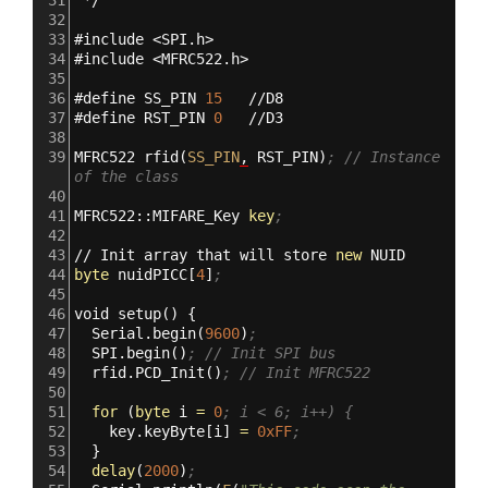
32
33
#
include
<SPI.h>
34
#
include
<MFRC522.h>
35
36
#
define
SS_PIN
15
//D8
37
#
define
RST_PIN
0
//D3
38
39
MFRC522
rfid
(
SS_PIN
,
RST_PIN
)
; // Instance 
of the class
40
41
MFRC522::MIFARE_Key
key
; 
42
43
//
Init
array
that
will
store
new
NUID
44
byte
nuidPICC
[
4
]
;
45
46
void
setup
()
{
47
Serial.begin
(
9600
)
;
48
SPI.begin
()
; // Init SPI bus
49
rfid.PCD_Init
()
; // Init MFRC522 
50
51
for
(
byte
i
=
0
; i < 6; i++) {
52
key.keyByte
[
i
]
=
0xFF
;
53
}
54
delay
(
2000
)
;