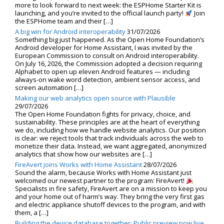
more to look forward to next week: the ESPHome Starter Kit is
launching, and you’re invited to the official launch party!
Join
the ESPHome team and their […]
A big win for Android interoperability
31/07/2026
Something big just happened. As the Open Home Foundation’s
Android developer for Home Assistant, I was invited by the
European Commission to consult on Android interoperability.
On July 16, 2026, the Commission adopted a decision requiring
Alphabet to open up eleven Android features — including
always-on wake word detection, ambient sensor access, and
screen automation […]
Making our web analytics open source with Plausible
29/07/2026
The Open Home Foundation fights for privacy, choice, and
sustainability. These principles are at the heart of everything
we do, including how we handle website analytics. Our position
is clear: we reject tools that track individuals across the web to
monetize their data. Instead, we want aggregated, anonymized
analytics that show how our websites are […]
FireAvert joins Works with Home Assistant
28/07/2026
Sound the alarm, because Works with Home Assistant just
welcomed our newest partner to the program: FireAvert!
Specialists in fire safety, FireAvert are on a mission to keep you
and your home out of harm’s way. They bring the very first gas
and electric appliance shutoff devices to the program, and with
them, a […]
Building the device database together: Public preview now live