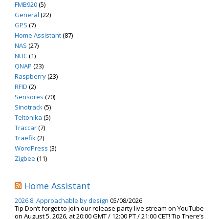
FMB920
(5)
General
(22)
GPS
(7)
Home Assistant
(87)
NAS
(27)
NUC
(1)
QNAP
(23)
Raspberry
(23)
RFID
(2)
Sensores
(70)
Sinotrack
(5)
Teltonika
(5)
Traccar
(7)
Traefik
(2)
WordPress
(3)
Zigbee
(11)
Home Assistant
2026.8: Approachable by design
05/08/2026
Tip Don’t forget to join our release party live stream on YouTube
on August 5, 2026, at 20:00 GMT / 12:00 PT / 21:00 CET! Tip There’s