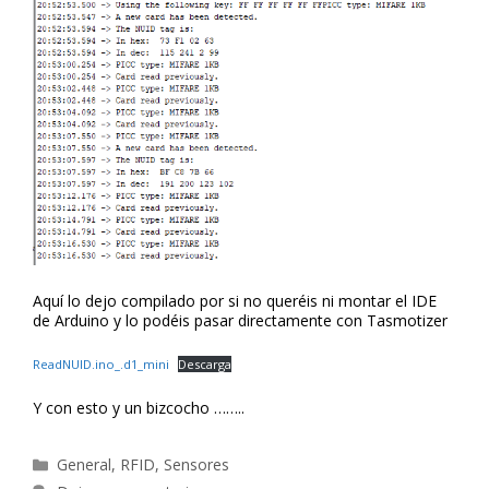
Aquí lo dejo compilado por si no queréis ni montar el IDE
de Arduino y lo podéis pasar directamente con Tasmotizer
ReadNUID.ino_.d1_mini
Descarga
Y con esto y un bizcocho ……..
Categorías
General
,
RFID
,
Sensores