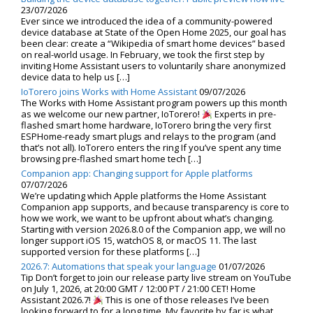
23/07/2026
Ever since we introduced the idea of a community-powered
device database at State of the Open Home 2025, our goal has
been clear: create a “Wikipedia of smart home devices” based
on real-world usage. In February, we took the first step by
inviting Home Assistant users to voluntarily share anonymized
device data to help us […]
IoTorero joins Works with Home Assistant
09/07/2026
The Works with Home Assistant program powers up this month
as we welcome our new partner, IoTorero!
Experts in pre-
flashed smart home hardware, IoTorero bring the very first
ESPHome-ready smart plugs and relays to the program (and
that’s not all). IoTorero enters the ring If you’ve spent any time
browsing pre-flashed smart home tech […]
Companion app: Changing support for Apple platforms
07/07/2026
We’re updating which Apple platforms the Home Assistant
Companion app supports, and because transparency is core to
how we work, we want to be upfront about what’s changing.
Starting with version 2026.8.0 of the Companion app, we will no
longer support iOS 15, watchOS 8, or macOS 11. The last
supported version for these platforms […]
2026.7: Automations that speak your language
01/07/2026
Tip Don’t forget to join our release party live stream on YouTube
on July 1, 2026, at 20:00 GMT / 12:00 PT / 21:00 CET! Home
Assistant 2026.7!
This is one of those releases I’ve been
looking forward to for a long time. My favorite by far is what