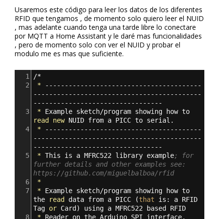
Usaremos este código para leer los datos de los diferentes
RFID que tengamos , de momento solo quiero leer el NUID
, mas adelante cuando tenga una tarde libre lo conectare
por MQTT a Home Assistant y le daré mas funcionalidades
, pero de momento solo con ver el NUID y probar el
modulo me es mas que suficiente.
1
/*
2
*
----------------------------------------
-------------------------------------------
---------------------------------
3
*
Example
sketch/program
showing
how
to
read
new
NUID
from
a
PICC
to
serial.
4
*
----------------------------------------
-------------------------------------------
---------------------------------
5
*
This
is
a
MFRC522
library
example
; for 
further details and other examples see: 
https://github.com/miguelbalboa/rfid
6
*
7
*
Example
sketch/program
showing
how
to
the
read
data
from
a
PICC
(
that
is:
a
RFID
Tag
or
Card
)
using
a
MFRC522
based
RFID
8
*
Reader
on
the
Arduino
SPI
interface.