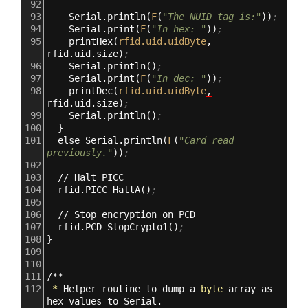
92
93
Serial.println
(
F
(
"The NUID tag is:"
))
;
94
Serial.print
(
F
(
"In hex: "
))
;
95
printHex
(
rfid.uid.uidByte
,
rfid.uid.size
)
;
96
Serial.println
()
;
97
Serial.print
(
F
(
"In dec: "
))
;
98
printDec
(
rfid.uid.uidByte
,
rfid.uid.size
)
;
99
Serial.println
()
;
100
}
101
else
Serial.println
(
F
(
"Card read 
previously."
))
;
102
103
//
Halt
PICC
104
rfid.PICC_HaltA
()
;
105
106
//
Stop
encryption
on
PCD
107
rfid.PCD_StopCrypto1
()
;
108
}
109
110
111
/**
112
*
Helper
routine
to
dump
a
byte
array
as
hex
values
to
Serial.