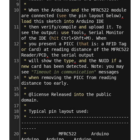
9
*
10
*
When
the
Arduino
and
the
MFRC522
module
are
connected
(
see
the
pin
layout
below
)
,
load
this
sketch
into
Arduino
IDE
11
*
then
verify/compile
and
upload
it.
To
see
the
output:
use
Tools
,
Serial
Monitor
of
the
IDE
(
hit
Ctrl+Shft+M
)
.
When
12
*
you
present
a
PICC
(
that
is:
a
RFID
Tag
or
Card
)
at
reading
distance
of
the
MFRC522
Reader/PCD
,
the
serial
output
13
*
will
show
the
type
,
and
the
NUID
if
a
new
card
has
been
detected.
Note:
you
may
see
"Timeout in communication"
messages
14
*
when
removing
the
PICC
from
reading
distance
too
early.
15
*
16
*
@
license
Released
into
the
public
domain.
17
*
18
*
Typical
pin
layout
used:
19
*
----------------------------------------
-------------------------------------------
------
20
*
MFRC522
Arduino
Arduino
Arduino
Arduino