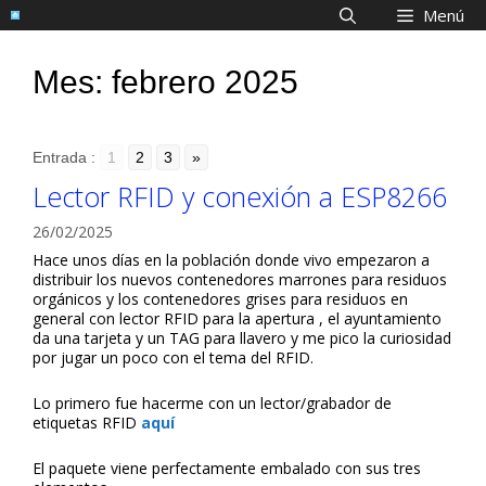
Saltar
Menú
al
contenido
Mes:
febrero 2025
Entrada :
1
2
3
»
Lector RFID y conexión a ESP8266
26/02/2025
Hace unos días en la población donde vivo empezaron a
distribuir los nuevos contenedores marrones para residuos
orgánicos y los contenedores grises para residuos en
general con lector RFID para la apertura , el ayuntamiento
da una tarjeta y un TAG para llavero y me pico la curiosidad
por jugar un poco con el tema del RFID.
Lo primero fue hacerme con un lector/grabador de
etiquetas RFID
aquí
El paquete viene perfectamente embalado con sus tres