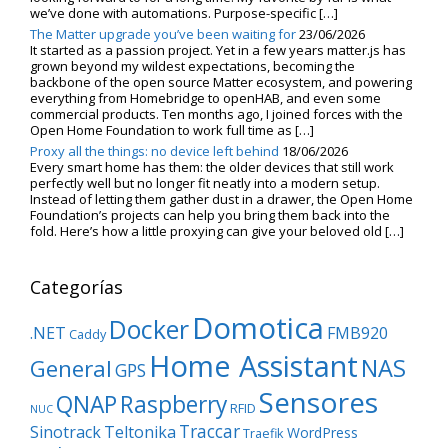
we’ve done with automations. Purpose-specific […]
The Matter upgrade you’ve been waiting for
23/06/2026
It started as a passion project. Yet in a few years matter.js has
grown beyond my wildest expectations, becoming the
backbone of the open source Matter ecosystem, and powering
everything from Homebridge to openHAB, and even some
commercial products. Ten months ago, I joined forces with the
Open Home Foundation to work full time as […]
Proxy all the things: no device left behind
18/06/2026
Every smart home has them: the older devices that still work
perfectly well but no longer fit neatly into a modern setup.
Instead of letting them gather dust in a drawer, the Open Home
Foundation’s projects can help you bring them back into the
fold. Here’s how a little proxying can give your beloved old […]
Categorías
Domotica
Docker
.NET
FMB920
Caddy
Home Assistant
NAS
General
GPS
Sensores
QNAP
Raspberry
RFID
NUC
Traccar
Sinotrack
Teltonika
WordPress
Traefik