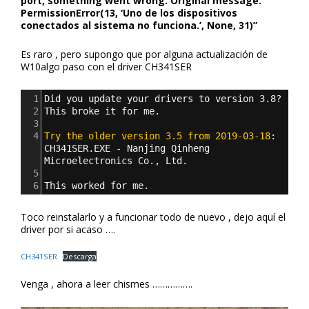
port, something went wrong. Original message:
PermissionError(13, ‘Uno de los dispositivos
conectados al sistema no funciona.’, None, 31)”
Es raro , pero supongo que por alguna actualización de
W10algo paso con el driver CH341SER
1
Did you update your drivers to version 3.8?
2
This broke it for me.
3
4
Try the older version 3.5 from 2019-03-18
: 
CH341SER.EXE - Nanjing Qinheng 
Microelectronics Co., Ltd.
5
6
This worked for me.
Toco reinstalarlo y a funcionar todo de nuevo , dejo aquí el
driver por si acaso ….
CH341SER
Descarga
Venga , ahora a leer chismes …………….