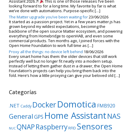
Assistant 2026.7!
This is one of those releases I’ve been
looking forward to for a long time. My favorite by far is what
we’ve done with automations. Purpose-specific […]
The Matter upgrade you’ve been waiting for
23/06/2026
It started as a passion project. Yet in a few years matter.js has
grown beyond my wildest expectations, becoming the
backbone of the open source Matter ecosystem, and powering
everything from Homebridge to openHAB, and even some
commercial products. Ten months ago, I joined forces with the
Open Home Foundation to work full time as […]
Proxy all the things: no device left behind
18/06/2026
Every smart home has them: the older devices that still work
perfectly well but no longer fit neatly into a modern setup.
Instead of letting them gather dust in a drawer, the Open Home
Foundation’s projects can help you bring them back into the
fold. Here’s how a little proxying can give your beloved old […]
Categorías
Domotica
Docker
.NET
FMB920
Caddy
Home Assistant
NAS
General
GPS
Sensores
QNAP
Raspberry
RFID
NUC