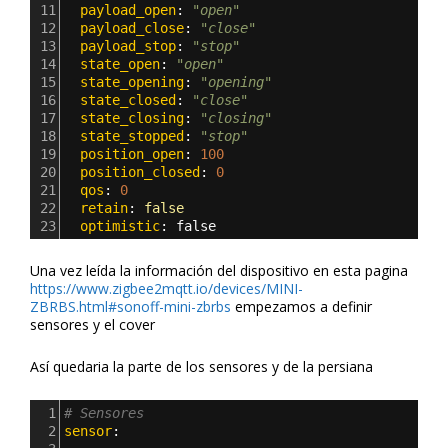
11
  payload_open
: 
"open"
12
  payload_close
: 
"close"
13
  payload_stop
: 
"stop"
14
  state_open
: 
"open"
15
  state_opening
: 
"opening"
16
  state_closed
: 
"close"
17
  state_closing
: 
"closing"
18
  state_stopped
: 
"stop"
19
  position_open
: 
100
20
  position_closed
: 
0
21
  qos
: 
0
22
  retain
: 
false
23
  optimistic
: 
false    
Una vez leída la información del dispositivo en esta pagina
https://www.zigbee2mqtt.io/devices/MINI-
ZBRBS.html#sonoff-mini-zbrbs
empezamos a definir
sensores y el cover
Así quedaria la parte de los sensores y de la persiana
1
# Sensores
2
sensor
: