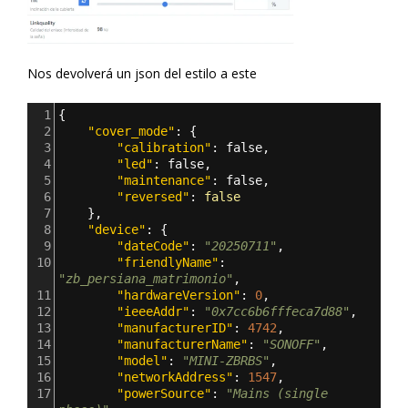
Nos devolverá un json del estilo a este
1
{
2
"cover_mode"
: {
3
"calibration"
: 
false
,
4
"led"
: 
false
,
5
"maintenance"
: 
false
,
6
"reversed"
: 
false
7
},
8
"device"
: {
9
"dateCode"
: 
"20250711"
,
10
"friendlyName"
: 
"zb_persiana_matrimonio"
,
11
"hardwareVersion"
: 
0
,
12
"ieeeAddr"
: 
"0x7cc6b6fffeca7d88"
,
13
"manufacturerID"
: 
4742
,
14
"manufacturerName"
: 
"SONOFF"
,
15
"model"
: 
"MINI-ZBRBS"
,
16
"networkAddress"
: 
1547
,
17
"powerSource"
: 
"Mains (single 