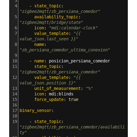
3
4
    - 
state_topic
: 
"zigbee2mqtt/zb_persiana_comedor"
5
      availability_topic
: 
"zigbee2mqtt/bridge/state"
6
      icon
: 
"mdi:calendar-clock"
7
      value_template
: 
"{{ 
value_json.last_seen }}"
8
      name
: 
"zb_persiana_comedor_ultima_conexion"
9
10
    - 
name
: 
posicion_persiana_comedor
11
      state_topic
: 
"zigbee2mqtt/zb_persiana_comedor"
12
      value_template
: 
"{{ 
value_json.position }}"
13
      unit_of_measurement
: 
"%"
14
      icon
: 
mdi
:
blinds
15
      force_update
: 
true
16
17
binary_sensor
:
18
19
    - 
state_topic
: 
"zigbee2mqtt/zb_persiana_comedor/availabili
ty"