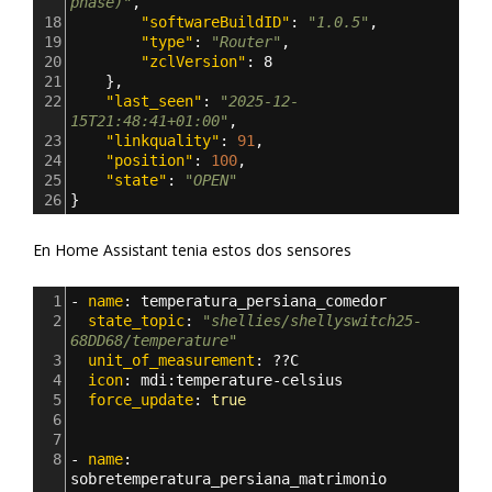
phase)"
,
18
"softwareBuildID"
: 
"1.0.5"
,
19
"type"
: 
"Router"
,
20
"zclVersion"
: 
8
21
},
22
"last_seen"
: 
"2025-12-
15T21:48:41+01:00"
,
23
"linkquality"
: 
91
,
24
"position"
: 
100
,
25
"state"
: 
"OPEN"
26
}
En Home Assistant tenia estos dos sensores
1
- 
name
: 
temperatura_persiana_comedor
2
  state_topic
: 
"shellies/shellyswitch25-
68DD68/temperature"
3
  unit_of_measurement
: 
??C
4
  icon
: 
mdi
:
temperature-celsius
5
  force_update
: 
true
6
7
8
- 
name
: 
sobretemperatura_persiana_matrimonio