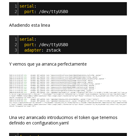
1
serial
:
2
  port
: 
/dev/ttyUSB0
Añadiendo esta linea
1
serial
:
2
  port
: 
/dev/ttyUSB0
3
  adapter
: 
zstack
Y vemos que ya arranca perfectamente
Una vez arrancado introducimos el token que tenemos
definido en configuration.yaml