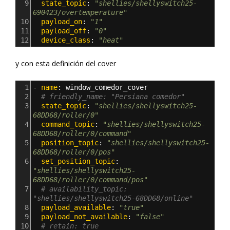
9
  state_topic
: 
"shellies/shellyswitch25-
690423/overtemperature"
10
  payload_on
: 
"1"
11
  payload_off
: 
"0"
12
  device_class
: 
"heat"
y con esta definición del cover
1
- 
name
: 
window_comedor_cover
2
# friendly_name: "Persiana comedor"      
3
  state_topic
: 
"shellies/shellyswitch25-
68DD68/roller/0"
4
  command_topic
: 
"shellies/shellyswitch25-
68DD68/roller/0/command"
5
  position_topic
: 
"shellies/shellyswitch25-
68DD68/roller/0/pos"
6
  set_position_topic
: 
"shellies/shellyswitch25-
68DD68/roller/0/command/pos"
7
# availability_topic: 
"shellies/shellyswitch25-68DD68/online"
8
  payload_available
: 
"true"
9
  payload_not_available
: 
"false"
10
# retain: true