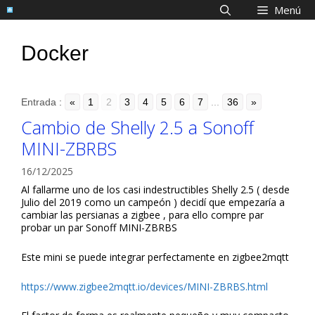
Saltar
Menú
al
contenido
Docker
Entrada :
«
1
2
3
4
5
6
7
...
36
»
Cambio de Shelly 2.5 a Sonoff
MINI-ZBRBS
16/12/2025
Al fallarme uno de los casi indestructibles Shelly 2.5 ( desde
Julio del 2019 como un campeón ) decidí que empezaría a
cambiar las persianas a zigbee , para ello compre par
probar un par Sonoff MINI-ZBRBS
Este mini se puede integrar perfectamente en zigbee2mqtt
https://www.zigbee2mqtt.io/devices/MINI-ZBRBS.html