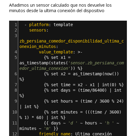
Añadimos un sensor calculado que nos devuelve los
minutos desde la ultima conexión del dispositivo
1
  - 
platform
: 
template
2
    sensors
:
3
zb_persiana_comedor_disponibilidad_ultima_c
onexion_minutos
:
4
        value_template
: >
-
5
{
% set x1 = 
as_timestamp(states(
'sensor.zb_persiana_com
edor_ultima_conexion'
)) %
}
6
{
% set x2 = as_timestamp(now()) 
%
}
7
{
% set time = x2 - x1 | int(0) %
}
8
{
% set days = (time/86400) | int 
%
}
9
{
% set hours = (time / 3600 % 24) 
| int %
}
10
{
% set minutes = (((time / 3600) 
% 1) * 60) | int %
}
11
{{
 days ~ 
'd '
 ~ hours ~ 
'h '
 ~ 
minutes ~ 
'm'
}}
12
        friendly_name
: 
Ultima conexión 