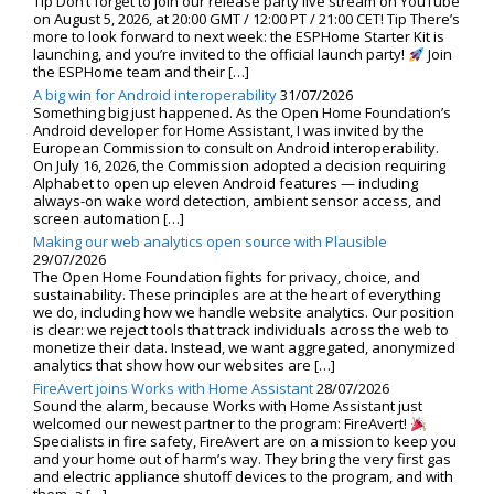
Tip Don’t forget to join our release party live stream on YouTube
on August 5, 2026, at 20:00 GMT / 12:00 PT / 21:00 CET! Tip There’s
more to look forward to next week: the ESPHome Starter Kit is
launching, and you’re invited to the official launch party!
Join
the ESPHome team and their […]
A big win for Android interoperability
31/07/2026
Something big just happened. As the Open Home Foundation’s
Android developer for Home Assistant, I was invited by the
European Commission to consult on Android interoperability.
On July 16, 2026, the Commission adopted a decision requiring
Alphabet to open up eleven Android features — including
always-on wake word detection, ambient sensor access, and
screen automation […]
Making our web analytics open source with Plausible
29/07/2026
The Open Home Foundation fights for privacy, choice, and
sustainability. These principles are at the heart of everything
we do, including how we handle website analytics. Our position
is clear: we reject tools that track individuals across the web to
monetize their data. Instead, we want aggregated, anonymized
analytics that show how our websites are […]
FireAvert joins Works with Home Assistant
28/07/2026
Sound the alarm, because Works with Home Assistant just
welcomed our newest partner to the program: FireAvert!
Specialists in fire safety, FireAvert are on a mission to keep you
and your home out of harm’s way. They bring the very first gas
and electric appliance shutoff devices to the program, and with