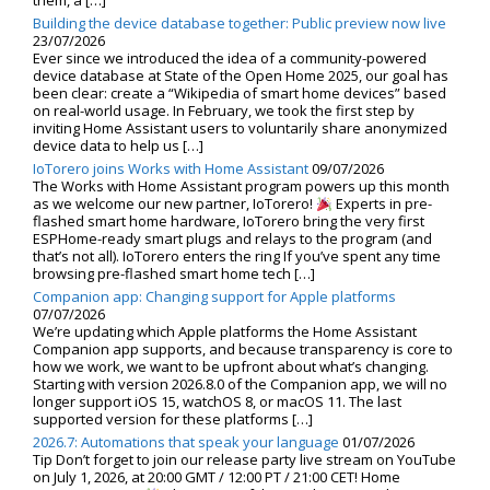
them, a […]
Building the device database together: Public preview now live
23/07/2026
Ever since we introduced the idea of a community-powered
device database at State of the Open Home 2025, our goal has
been clear: create a “Wikipedia of smart home devices” based
on real-world usage. In February, we took the first step by
inviting Home Assistant users to voluntarily share anonymized
device data to help us […]
IoTorero joins Works with Home Assistant
09/07/2026
The Works with Home Assistant program powers up this month
as we welcome our new partner, IoTorero!
Experts in pre-
flashed smart home hardware, IoTorero bring the very first
ESPHome-ready smart plugs and relays to the program (and
that’s not all). IoTorero enters the ring If you’ve spent any time
browsing pre-flashed smart home tech […]
Companion app: Changing support for Apple platforms
07/07/2026
We’re updating which Apple platforms the Home Assistant
Companion app supports, and because transparency is core to
how we work, we want to be upfront about what’s changing.
Starting with version 2026.8.0 of the Companion app, we will no
longer support iOS 15, watchOS 8, or macOS 11. The last
supported version for these platforms […]
2026.7: Automations that speak your language
01/07/2026
Tip Don’t forget to join our release party live stream on YouTube
on July 1, 2026, at 20:00 GMT / 12:00 PT / 21:00 CET! Home