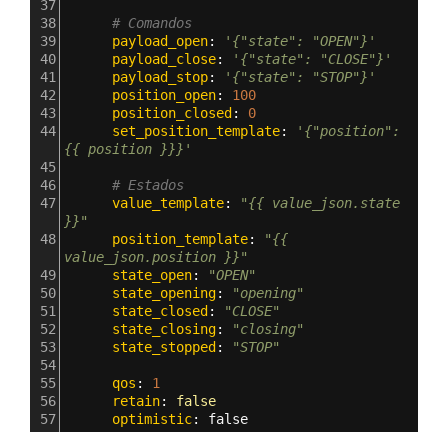
37
38
# Comandos
39
      payload_open
: 
'{"state": "OPEN"}'
40
      payload_close
: 
'{"state": "CLOSE"}'
41
      payload_stop
: 
'{"state": "STOP"}'
42
      position_open
: 
100
43
      position_closed
: 
0
44
      set_position_template
: 
'{"position": 
{{ position }}}'
45
46
# Estados
47
      value_template
: 
"{{ value_json.state 
}}"
48
      position_template
: 
"{{ 
value_json.position }}"
49
      state_open
: 
"OPEN"
50
      state_opening
: 
"opening"
51
      state_closed
: 
"CLOSE"
52
      state_closing
: 
"closing"
53
      state_stopped
: 
"STOP"
54
55
      qos
: 
1
56
      retain
: 
false
57
      optimistic
: 
false 