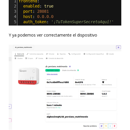
1
frontend
:
2
  enabled
: 
true
3
  port
: 
28081
4
  host
: 
0.0.0.0
5
  auth_token
: 
'¡TuTokenSuperSecretoAquí!'
Y ya podemos ver correctamente el dispositivo