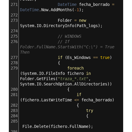
271
DateTime
fecha_borrado
=
DateTime
.
Now
.
AddMonths
(
-
1
);
272
273
Folder
=
new
System
.
IO
.
DirectoryInfo
(
Path_logs
);
274
275
// WINDOWS 
276
// If 
Folder.FullName.StartsWith("C:\") = True 
Then
277
if
 (
Es_Windows
==
true
)
278
                {
279
foreach
(
System
.
IO
.
FileInfo
fichero
in
Folder
.
GetFiles
(
"traza_*.txt"
, 
System
.
IO
.
SearchOption
.
AllDirectories
))
280
                    {
281
if
(
fichero
.
LastWriteTime
<=
fecha_borrado
)
282
                        {
283
try
284
                            {
285
File
.
Delete
(
fichero
.
FullName
);
286