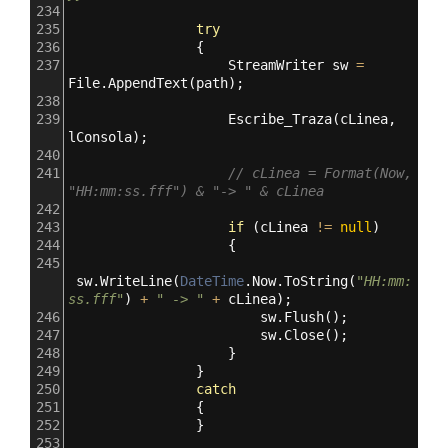
234
235
try
236
                {
237
StreamWriter
sw
=
File
.
AppendText
(
path
);
238
239
Escribe_Traza
(
cLinea
, 
lConsola
);
240
241
// cLinea = Format(Now, 
"HH:mm:ss.fff") & "-> " & cLinea
242
243
if
 (
cLinea
!=
null
)
244
                    {
245
sw
.
WriteLine
(
DateTime
.
Now
.
ToString
(
"HH:mm:
ss.fff"
) 
+
" -> "
+
cLinea
);
246
sw
.
Flush
();
247
sw
.
Close
();
248
                    }
249
                }
250
catch
251
                {
252
                }
253