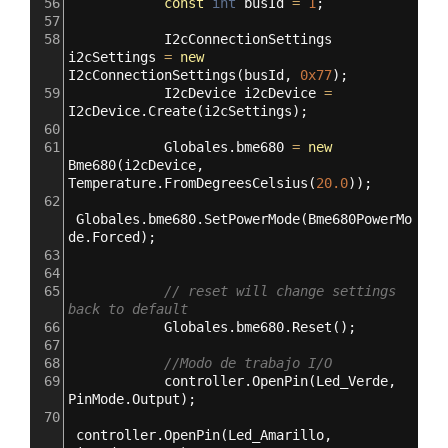
56
const
int
busId
=
1
;
57
58
I2cConnectionSettings
i2cSettings
=
new
I2cConnectionSettings
(
busId
, 
0x77
);
59
I2cDevice
i2cDevice
=
I2cDevice
.
Create
(
i2cSettings
);
60
61
Globales
.
bme680
=
new
Bme680
(
i2cDevice
, 
Temperature
.
FromDegreesCelsius
(
20.0
));
62
Globales
.
bme680
.
SetPowerMode
(
Bme680PowerMo
de
.
Forced
);
63
64
65
// reset will change settings 
back to default
66
Globales
.
bme680
.
Reset
();
67
68
//Modo de trabajo I/O
69
controller
.
OpenPin
(
Led_Verde
, 
PinMode
.
Output
);
70
controller
.
OpenPin
(
Led_Amarillo
, 