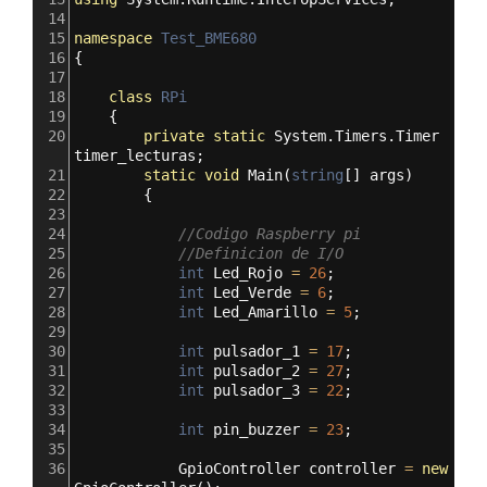
14
15
namespace
Test_BME680
16
{
17
18
class
RPi
19
    {
20
private
static
System
.
Timers
.
Timer
timer_lecturas
;
21
static
void
Main
(
string
[] 
args
)
22
        {
23
24
//Codigo Raspberry pi 
25
//Definicion de I/O
26
int
Led_Rojo
=
26
;
27
int
Led_Verde
=
6
;
28
int
Led_Amarillo
=
5
;
29
30
int
pulsador_1
=
17
;
31
int
pulsador_2
=
27
;
32
int
pulsador_3
=
22
;
33
34
int
pin_buzzer
=
23
;
35
36
GpioController
controller
=
new