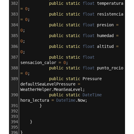
382
public
static
float
temperatura
=
0
;
383
public
static
float
resistencia
=
0
;
384
public
static
float
presion
=
0
;
385
public
static
float
humedad
=
0
;
386
public
static
float
altitud
=
0
;
387
public
static
float
sensacion_calor
=
0
;
388
public
static
float
punto_rocio
=
0
;
389
public
static
Pressure
defaultSeaLevelPressure
=
WeatherHelper
.
MeanSeaLevel
;
390
public
static
DateTime
hora_lectura
=
DateTime
.
Now
;
391
        }
392
393
394
    }
395
396
}