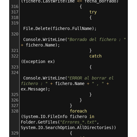
(
fichero
.
LastWriteTime
<=
fecha_borrado
)
316
                        {
317
try
318
                            {
319
File
.
Delete
(
fichero
.
FullName
);
320
Console
.
WriteLine
(
"Borrado del fichero : "
+
fichero
.
Name
);
321
                            }
322
catch
(
Exception
ex
)
323
                            {
324
Console
.
WriteLine
(
"ERROR al borrar el 
fichero : "
+
fichero
.
Name
+
" , "
+
ex
.
Message
);
325
                            }
326
                        }
327
                    }
328
foreach
(
System
.
IO
.
FileInfo
fichero
in
Folder
.
GetFiles
(
"Errores_*.txt"
, 
System
.
IO
.
SearchOption
.
AllDirectories
))
329
                    {