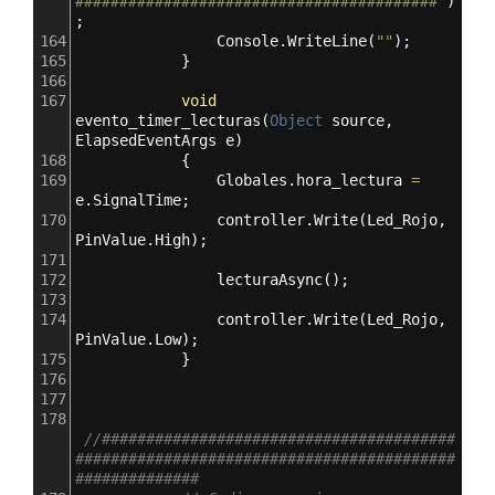
#########################################"
)
;
164
Console
.
WriteLine
(
""
);
165
            }
166
167
void
evento_timer_lecturas
(
Object
source
, 
ElapsedEventArgs
e
)
168
            {
169
Globales
.
hora_lectura
=
e
.
SignalTime
;
170
controller
.
Write
(
Led_Rojo
, 
PinValue
.
High
);
171
172
lecturaAsync
();
173
174
controller
.
Write
(
Led_Rojo
, 
PinValue
.
Low
);
175
            }
176
177
178
//########################################
###########################################
##############