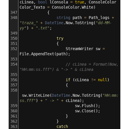
cLinea
, 
bool
lConsola
=
true
, 
ConsoleColor
Color_Texto
=
ConsoleColor
.
White
)
347
            {
348
string
path
=
Path_logs
+
"traza_"
+
DateTime
.
Now
.
ToString
(
"dd-MM-
yy"
) 
+
".txt"
;
349
350
try
351
                {
352
StreamWriter
sw
=
File
.
AppendText
(
path
);
353
354
// cLinea = Format(Now, 
"HH:mm:ss.fff") & "-> " & cLinea
355
356
if
 (
cLinea
!=
null
)
357
                    {
358
sw
.
WriteLine
(
DateTime
.
Now
.
ToString
(
"HH:mm:
ss.fff"
) 
+
" -> "
+
cLinea
);
359
sw
.
Flush
();
360
sw
.
Close
();
361
                    }
362
                }
363
catch