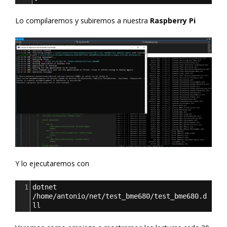
Lo compilaremos y subiremos a nuestra
Raspberry Pi
Y lo ejecutaremos con
1
dotnet 
/home/antonio/net/test_bme680/test_bme680.d
ll