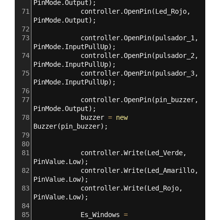
PinMode
.
Output
);
71
controller
.
OpenPin
(
Led_Rojo
, 
PinMode
.
Output
);
72
73
controller
.
OpenPin
(
pulsador_1
, 
PinMode
.
InputPullUp
);
74
controller
.
OpenPin
(
pulsador_2
, 
PinMode
.
InputPullUp
);
75
controller
.
OpenPin
(
pulsador_3
, 
PinMode
.
InputPullUp
);
76
77
controller
.
OpenPin
(
pin_buzzer
, 
PinMode
.
Output
);
78
buzzer
=
new
Buzzer
(
pin_buzzer
);
79
80
81
controller
.
Write
(
Led_Verde
, 
PinValue
.
Low
);
82
controller
.
Write
(
Led_Amarillo
, 
PinValue
.
Low
);
83
controller
.
Write
(
Led_Rojo
, 
PinValue
.
Low
);
84
85
Es_Windows
=