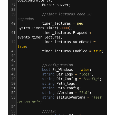
GpioController
();
37
Buzzer
buzzer
;
38
39
//Timer lecturas cada 30 
segundos
40
timer_lecturas
=
new
System
.
Timers
.
Timer
(
30000
);
41
timer_lecturas
.
Elapsed
+=
evento_timer_lecturas
;
42
timer_lecturas
.
AutoReset
=
true
;
43
timer_lecturas
.
Enabled
=
true
;
44
45
46
//Configuracion
47
bool
Es_Windows
=
false
;
48
string
Dir_Logs
=
"logs"
;
49
string
Dir_Config
=
"config"
;
50
string
Path_logs
;
51
string
Path_config
;
52
string
cVersion
=
"1.0"
;
53
string
sTituloVentana
=
"Test 
BME680 RPi"
;
54
55
////I2C