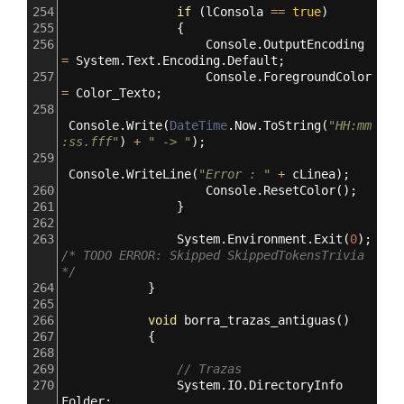
254
if
 (
lConsola
==
true
)
255
                {
256
Console
.
OutputEncoding
=
System
.
Text
.
Encoding
.
Default
;
257
Console
.
ForegroundColor
=
Color_Texto
;
258
Console
.
Write
(
DateTime
.
Now
.
ToString
(
"HH:mm
:ss.fff"
) 
+
" -> "
);
259
Console
.
WriteLine
(
"Error : "
+
cLinea
);
260
Console
.
ResetColor
();
261
                }
262
263
System
.
Environment
.
Exit
(
0
); 
/* TODO ERROR: Skipped SkippedTokensTrivia 
*/
264
            }
265
266
void
borra_trazas_antiguas
()
267
            {
268
269
// Trazas
270
System
.
IO
.
DirectoryInfo
Folder
;