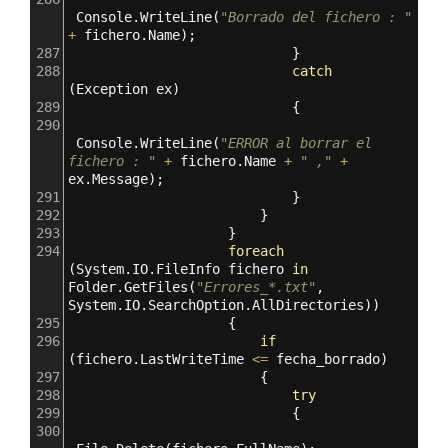
Console
.
WriteLine
(
"Borrado del fichero : "
+
fichero
.
Name
);
287
                            }
288
catch
(
Exception
ex
)
289
                            {
290
Console
.
WriteLine
(
"ERROR al borrar el 
fichero : "
+
fichero
.
Name
+
" ,"
+
ex
.
Message
);
291
                            }
292
                        }
293
                    }
294
foreach
(
System
.
IO
.
FileInfo
fichero
in
Folder
.
GetFiles
(
"Errores_*.txt"
, 
System
.
IO
.
SearchOption
.
AllDirectories
))
295
                    {
296
if
(
fichero
.
LastWriteTime
<=
fecha_borrado
)
297
                        {
298
try
299
                            {
300