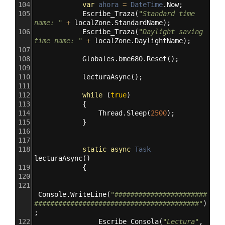
104
var
ahora
=
DateTime
.
Now
;
105
Escribe_Traza
(
"Standard time 
name: "
+
localZone
.
StandardName
);
106
Escribe_Traza
(
"Daylight saving 
time name: "
+
localZone
.
DaylightName
);
107
108
Globales
.
bme680
.
Reset
();
109
110
lecturaAsync
();
111
112
while
 (
true
)
113
            {
114
Thread
.
Sleep
(
2500
);
115
            }
116
117
118
static
async
Task
lecturaAsync
()
119
            {
120
121
Console
.
WriteLine
(
"#######################
#########################################"
)
;
122
Escribe_Consola
(
"Lectura"
, 