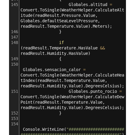
145
Globales
.
altitud
=
Convert
.
ToSingle
(
WeatherHelper
.
CalculateAlt
itude
(
readResult
.
Pressure
.
Value
, 
Globales
.
defaultSeaLevelPressure
, 
readResult
.
Temperature
.
Value
).
Meters
);
146
                }
147
148
if
(
readResult
.
Temperature
.
HasValue
&&
readResult
.
Humidity
.
HasValue
)
149
                {
150
Globales
.
sensacion_calor
=
Convert
.
ToSingle
(
WeatherHelper
.
CalculateHea
tIndex
(
readResult
.
Temperature
.
Value
, 
readResult
.
Humidity
.
Value
).
DegreesCelsius
);
151
Globales
.
punto_rocio
=
Convert
.
ToSingle
(
WeatherHelper
.
CalculateDew
Point
(
readResult
.
Temperature
.
Value
, 
readResult
.
Humidity
.
Value
).
DegreesCelsius
);
152
                }
153
154
Console
.
WriteLine
(
"#######################
#########################################"
)