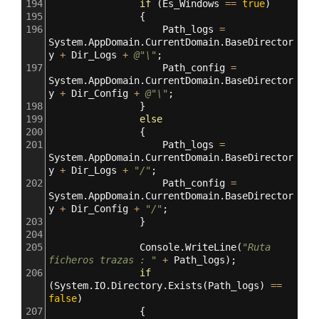
194
if
 (
Es_Windows
==
true
)
195
                {
196
Path_logs
=
System
.
AppDomain
.
CurrentDomain
.
BaseDirector
y
+
Dir_Logs
+
@"\"
;
197
Path_config
=
System
.
AppDomain
.
CurrentDomain
.
BaseDirector
y
+
Dir_Config
+
@"\"
;
198
                }
199
else
200
                {
201
Path_logs
=
System
.
AppDomain
.
CurrentDomain
.
BaseDirector
y
+
Dir_Logs
+
"/"
;
202
Path_config
=
System
.
AppDomain
.
CurrentDomain
.
BaseDirector
y
+
Dir_Config
+
"/"
;
203
                }
204
205
Console
.
WriteLine
(
"Ruta 
ficheros trazas : "
+
Path_logs
);
206
if
(
System
.
IO
.
Directory
.
Exists
(
Path_logs
) 
==
false
)
207
                {