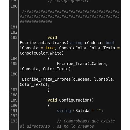
179
// Codigo generico
180
//########################################
###########################################
##############
181
182
183
void
Escribe_ambas_trazas
(
string
cCadena
, 
bool
lConsola
=
true
, 
ConsoleColor
Color_Texto
=
ConsoleColor
.
White
)
184
            {
185
Escribe_Traza
(
cCadena
, 
lConsola
, 
Color_Texto
);
186
Escribe_Traza_Errores
(
cCadena
, 
lConsola
, 
Color_Texto
);
187
            }
188
189
void
Configuracion
()
190
            {
191
string
cSalida
=
""
;
192
193
// Comprobamos que existe 
el directorio , si no lo creamos