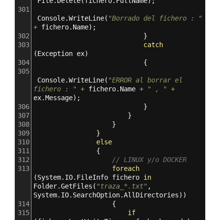
File
.
Delete
(
fichero
.
FullName
);
301
Console
.
WriteLine
(
"Borrado del fichero : "
+
fichero
.
Name
);
302
                            }
303
catch
(
Exception
ex
)
304
                            {
305
Console
.
WriteLine
(
"ERROR al borrar el 
fichero : "
+
fichero
.
Name
+
" , "
+
ex
.
Message
);
306
                            }
307
                        }
308
                    }
309
                }
310
else
311
                {
312
// LINUX y/o DOCKER
313
foreach
(
System
.
IO
.
FileInfo
fichero
in
Folder
.
GetFiles
(
"traza_*.txt"
, 
System
.
IO
.
SearchOption
.
AllDirectories
))
314
                    {
315
if