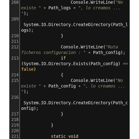
208
Console
.
WriteLine
(
"No 
existe "
+
Path_logs
+
", lo creamos ... 
"
);
209
System
.
IO
.
Directory
.
CreateDirectory
(
Path_l
ogs
);
210
                }
211
212
Console
.
WriteLine
(
"Ruta 
ficheros configuracion : "
+
Path_config
);
213
if
(
System
.
IO
.
Directory
.
Exists
(
Path_config
) 
==
false
)
214
                {
215
Console
.
WriteLine
(
"No 
existe "
+
Path_config
+
", lo creamos ... 
"
);
216
System
.
IO
.
Directory
.
CreateDirectory
(
Path_c
onfig
);
217
                }
218
219
            }
220
221
static
void