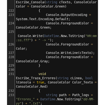
Escribe_Consola
(
string
cTexto
, 
ConsoleColor
Color
=
ConsoleColor
.
Green
)
222
            {
223
Console
.
OutputEncoding
=
System
.
Text
.
Encoding
.
Default
;
224
Console
.
ForegroundColor
=
ConsoleColor
.
Green
;
225
Console
.
Write
(
DateTime
.
Now
.
ToString
(
"HH:mm
:ss.fff"
) 
+
" -> "
);
226
Console
.
ForegroundColor
=
Color
;
227
Console
.
WriteLine
(
cTexto
);
228
Console
.
ForegroundColor
=
ConsoleColor
.
Gray
;
229
            }
230
231
void
Escribe_Traza_Errores
(
string
cLinea
, 
bool
lConsola
=
true
, 
ConsoleColor
Color_Texto
=
ConsoleColor
.
Red
)
232
            {
233
string
path
=
Path_logs
+
"Errores_"
+
DateTime
.
Now
.
ToString
(
"dd-MM-
yy"
) 
+
".txt"
;