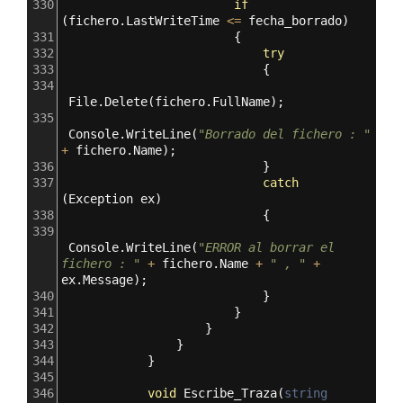
330
if
(
fichero
.
LastWriteTime
<=
fecha_borrado
)
331
                        {
332
try
333
                            {
334
File
.
Delete
(
fichero
.
FullName
);
335
Console
.
WriteLine
(
"Borrado del fichero : "
+
fichero
.
Name
);
336
                            }
337
catch
(
Exception
ex
)
338
                            {
339
Console
.
WriteLine
(
"ERROR al borrar el 
fichero : "
+
fichero
.
Name
+
" , "
+
ex
.
Message
);
340
                            }
341
                        }
342
                    }
343
                }
344
            }
345
346
void
Escribe_Traza
(
string