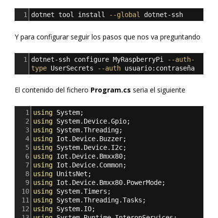
1
dotnet tool install 
--global
 dotnet-ssh
Y para configurar seguir los pasos que nos va preguntando
1
dotnet-ssh configure MyRaspberryPi 
--auth-
type
 UserSecrets 
--auth
 usuario:contraseña
El contenido del fichero
Program.cs
seria el siguiente
1
using
System
;
2
using
System
.
Device
.
Gpio
;
3
using
System
.
Threading
;
4
using
Iot
.
Device
.
Buzzer
;
5
using
System
.
Device
.
I2c
;
6
using
Iot
.
Device
.
Bmxx80
;
7
using
Iot
.
Device
.
Common
;
8
using
UnitsNet
;
9
using
Iot
.
Device
.
Bmxx80
.
PowerMode
;
10
using
System
.
Timers
;
11
using
System
.
Threading
.
Tasks
;
12
using
System
.
IO
;
13
using
System
.
Runtime
.
InteropServices
;