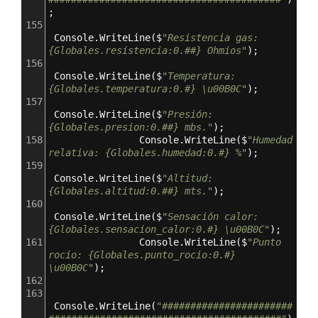
;
155
Console
.
WriteLine
(
$
"Resistencia gas: 
{Globales.resistencia:0.##} Ohmios"
);
156
Console
.
WriteLine
(
$
"Temperatura: 
{Globales.temperatura:0.#} \u00B0C"
);
157
Console
.
WriteLine
(
$
"Presión: 
{Globales.presion:0.##} mbs."
);
158
Console
.
WriteLine
(
$
"Humedad 
relativa: {Globales.humedad:0.#} %"
);
159
Console
.
WriteLine
(
$
"Altitud: 
{Globales.altitud:0.##} mts."
);
160
Console
.
WriteLine
(
$
"Sensación calor: 
{Globales.sensacion_calor:0.#} \u00B0C"
);
161
Console
.
WriteLine
(
$
"Punto 
rocio: {Globales.punto_rocio:0.#} 
\u00B0C"
);
162
163
Console
.
WriteLine
(
"#######################