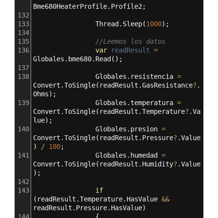
Bme680HeaterProfile
.
Profile2
;
132
133
Thread
.
Sleep
(
1000
);
134
135
//Leemos los datos
136
var
readResult
=
Globales
.
bme680
.
Read
();
137
138
Globales
.
resistencia
=
Convert
.
ToSingle
(
readResult
.
GasResistance
?
.
Ohms
);
139
Globales
.
temperatura
=
Convert
.
ToSingle
(
readResult
.
Temperature
?
.
Va
lue
);
140
Globales
.
presion
=
Convert
.
ToSingle
(
readResult
.
Pressure
?
.
Value
) 
/
100
;
141
Globales
.
humedad
=
Convert
.
ToSingle
(
readResult
.
Humidity
?
.
Value
);
142
143
if
(
readResult
.
Temperature
.
HasValue
&&
readResult
.
Pressure
.
HasValue
)
144
                {