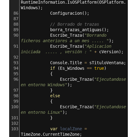
RuntimeInformation
.
IsOSPlatform
(
OSPlatform
.
Windows
);
86
Configuracion
();
87
88
// Borrado de trazas
89
borra_trazas_antiguas
();
90
Escribe_Traza
(
"Borrando 
ficheros anteriores a un mes ..... "
);
91
Escribe_Traza
(
"Aplicacion 
iniciada  ..... , versión : "
+
cVersion
);
92
93
Console
.
Title
=
sTituloVentana
;
94
if
 (
Es_Windows
==
true
)
95
            {
96
Escribe_Traza
(
"Ejecutandose 
en entorno Windows"
);
97
            }
98
else
99
            {
100
Escribe_Traza
(
"Ejecutandose 
en entorno Linux"
);
101
            }
102
103
var
localZone
=
TimeZone
.
CurrentTimeZone
;