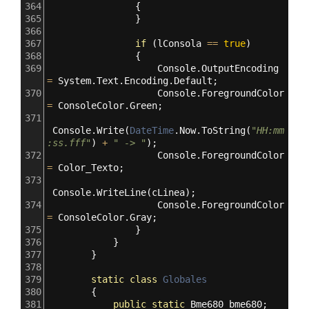
364
                {
365
                }
366
367
if
 (
lConsola
==
true
)
368
                {
369
Console
.
OutputEncoding
=
System
.
Text
.
Encoding
.
Default
;
370
Console
.
ForegroundColor
=
ConsoleColor
.
Green
;
371
Console
.
Write
(
DateTime
.
Now
.
ToString
(
"HH:mm
:ss.fff"
) 
+
" -> "
);
372
Console
.
ForegroundColor
=
Color_Texto
;
373
Console
.
WriteLine
(
cLinea
);
374
Console
.
ForegroundColor
=
ConsoleColor
.
Gray
;
375
                }
376
            }
377
        }
378
379
static
class
Globales
380
        {
381
public
static
Bme680
bme680
;