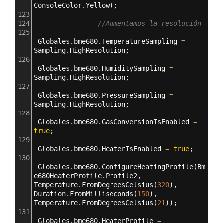
ConsoleColor
.
Yellow
);
123
124
//Aumentamos la resolución
125
Globales
.
bme680
.
TemperatureSampling
=
Sampling
.
HighResolution
;
126
Globales
.
bme680
.
HumiditySampling
=
Sampling
.
HighResolution
;
127
Globales
.
bme680
.
PressureSampling
=
Sampling
.
HighResolution
;
128
Globales
.
bme680
.
GasConversionIsEnabled
=
true
;
129
Globales
.
bme680
.
HeaterIsEnabled
=
true
;
130
Globales
.
bme680
.
ConfigureHeatingProfile
(
Bm
e680HeaterProfile
.
Profile2
, 
Temperature
.
FromDegreesCelsius
(
320
), 
Duration
.
FromMilliseconds
(
150
), 
Temperature
.
FromDegreesCelsius
(
21
));
131
Globales
.
bme680
.
HeaterProfile
=