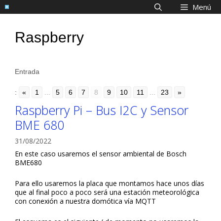
Saltar
Menú
al
contenido
Raspberry
Entrada
:
«
1
...
5
6
7
8
9
10
11
...
23
»
Raspberry Pi – Bus I2C y Sensor
BME 680
31/08/2022
En este caso usaremos el sensor ambiental de Bosch
BME680
Para ello usaremos la placa que montamos hace unos días
que al final poco a poco será una estación meteorológica
con conexión a nuestra domótica vía MQTT