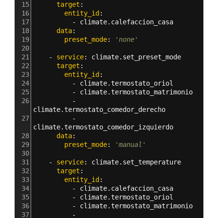
15
      target
:
16
        entity_id
: 
17
          - 
climate.calefaccion_casa
18
      data
:
19
        preset_mode
: 
'none'
20
21
    - 
service
: 
climate.set_preset_mode
22
      target
:
23
        entity_id
: 
24
          - 
climate.termostato_oriol
25
          - 
climate.termostato_matrimonio
26
          - 
climate.termostato_comedor_derecho
27
          - 
climate.termostato_comedor_izquierdo
28
      data
:
29
        preset_mode
: 
'manual'
30
31
    - 
service
: 
climate.set_temperature
32
      target
:
33
        entity_id
: 
34
          - 
climate.calefaccion_casa
35
          - 
climate.termostato_oriol
36
          - 
climate.termostato_matrimonio
37
          - 