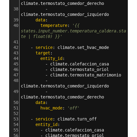
climate.termostato_comedor_derecho
38
          - 
climate.termostato_comedor_izquierdo
39
      data
:
40
        temperature
: 
'{{ 
states.input_number.temperatura_caldera.sta
te | float(0) }}'
41
42
    - 
service
: 
climate.set_hvac_mode
43
      target
:
44
        entity_id
: 
45
          - 
climate.calefaccion_casa
46
          - 
climate.termostato_oriol
47
          - 
climate.termostato_matrimonio
48
          - 
climate.termostato_comedor_izquierdo
49
          - 
climate.termostato_comedor_derecho
50
      data
:
51
        hvac_mode
: 
'off'
52
53
    - 
service
: 
climate.turn_off
54
      entity_id
: 
55
        - 
climate.calefaccion_casa
56
        - 
climate.termostato_oriol