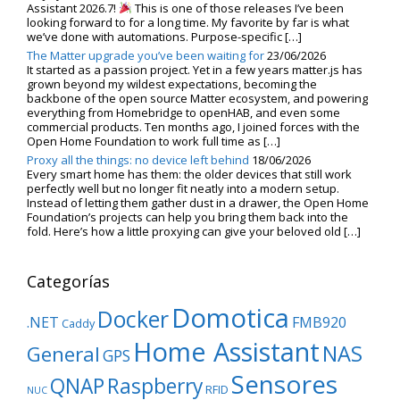
Assistant 2026.7!
This is one of those releases I’ve been
looking forward to for a long time. My favorite by far is what
we’ve done with automations. Purpose-specific […]
The Matter upgrade you’ve been waiting for
23/06/2026
It started as a passion project. Yet in a few years matter.js has
grown beyond my wildest expectations, becoming the
backbone of the open source Matter ecosystem, and powering
everything from Homebridge to openHAB, and even some
commercial products. Ten months ago, I joined forces with the
Open Home Foundation to work full time as […]
Proxy all the things: no device left behind
18/06/2026
Every smart home has them: the older devices that still work
perfectly well but no longer fit neatly into a modern setup.
Instead of letting them gather dust in a drawer, the Open Home
Foundation’s projects can help you bring them back into the
fold. Here’s how a little proxying can give your beloved old […]
Categorías
Domotica
Docker
.NET
FMB920
Caddy
Home Assistant
NAS
General
GPS
Sensores
QNAP
Raspberry
RFID
NUC