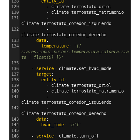
128
        entity_id
: 
129
          - 
climate.termostato_oriol
130
          - 
climate.termostato_matrimonio
131
          - 
climate.termostato_comedor_izquierdo
132
          - 
climate.termostato_comedor_derecho
133
      data
:
134
        temperature
: 
'{{ 
states.input_number.temperatura_caldera.sta
te | float(0) }}'
135
136
    - 
service
: 
climate.set_hvac_mode
137
      target
:
138
        entity_id
: 
139
          - 
climate.termostato_oriol
140
          - 
climate.termostato_matrimonio
141
          - 
climate.termostato_comedor_izquierdo
142
          - 
climate.termostato_comedor_derecho
143
      data
:
144
        hvac_mode
: 
'off'
145
146
    - 
service
: 
climate.turn_off