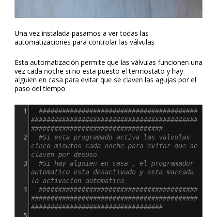
Una vez instalada pasamos a ver todas las
automatizaciones para controlar las válvulas
Esta automatización permite que las válvulas funcionen una
vez cada noche si no esta puesto el termostato y hay
alguien en casa para evitar que se claven las agujas por el
paso del tiempo
1
#########################################
###########################################
##################################
2
#Si esta programado activa las valvulas 
cinco minutos cada noche para evitar que se 
claven por desuso
3
#Si hay alguien en casa , el programador 
automatico esta desactivado y esta marcada 
la activacion automatica
4
#########################################
###########################################
##################################
5