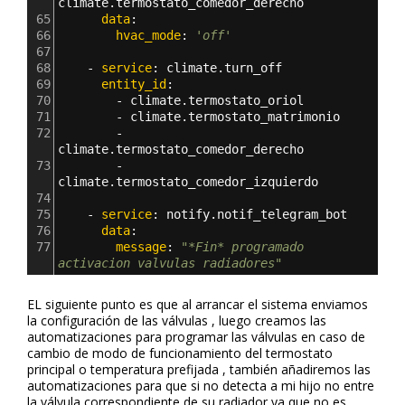
climate.termostato_comedor_derecho
65
      data
:
66
        hvac_mode
: 
'off'
67
68
    - 
service
: 
climate.turn_off
69
      entity_id
: 
70
        - 
climate.termostato_oriol
71
        - 
climate.termostato_matrimonio
72
        - 
climate.termostato_comedor_derecho
73
        - 
climate.termostato_comedor_izquierdo
74
75
    - 
service
: 
notify.notif_telegram_bot
76
      data
:
77
        message
: 
"*Fin* programado 
activacion valvulas radiadores"
EL siguiente punto es que al arrancar el sistema enviamos
la configuración de las válvulas , luego creamos las
automatizaciones para programar las válvulas en caso de
cambio de modo de funcionamiento del termostato
principal o temperatura prefijada , también añadiremos las
automatizaciones para que si no detecta a mi hijo no entre
la válvula correspondiente de su radiador ya que no es