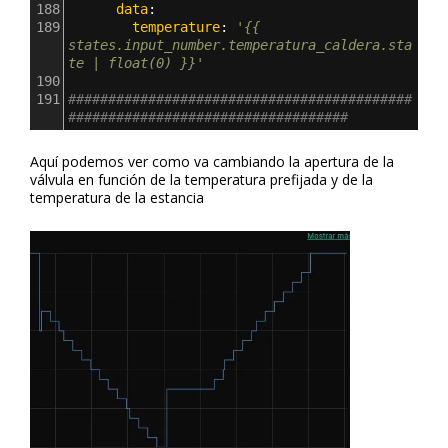
188
      data
:
189
        temperature
: 
'{{ 
states.input_number.temperatura_caldera.sta
te | float(0) }}'
190
191
###########################################
###################################
Aquí podemos ver como va cambiando la apertura de la
válvula en función de la temperatura prefijada y de la
temperatura de la estancia