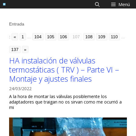
Saltar
Menú
al
contenido
Entrada
:
«
1
...
104
105
106
107
108
109
110
...
137
»
HA instalación de válvulas
termostáticas ( TRV ) – Parte VI –
Montaje y ajustes finales
24/03/2022
A la hora de montar las válvulas posiblemente los
adaptadores que traigan no os sirvan como me ocurrió a
mi