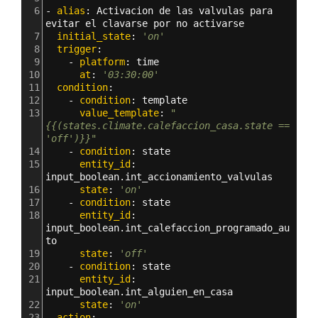
6
- 
alias
: 
Activacion de las valvulas para 
evitar el clavarse por no activarse
7
  initial_state
: 
'on'
8
  trigger
:
9
    - 
platform
: 
time
10
      at
: 
'03:30:00'
11
  condition
:
12
    - 
condition
: 
template
13
      value_template
: 
"
{{(states.climate.calefaccion_casa.state ==  
'off')}}"
14
    - 
condition
: 
state
15
      entity_id
: 
input_boolean.int_accionamiento_valvulas
16
      state
: 
'on'
17
    - 
condition
: 
state
18
      entity_id
: 
input_boolean.int_calefaccion_programado_au
to
19
      state
: 
'off'
20
    - 
condition
: 
state
21
      entity_id
: 
input_boolean.int_alguien_en_casa
22
      state
: 
'on'
23
  action
: