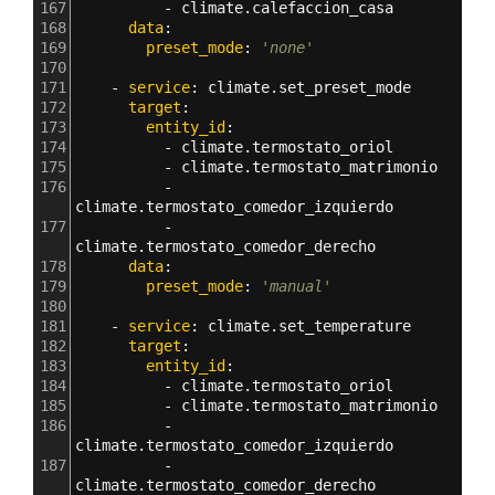
167
          - 
climate.calefaccion_casa
168
      data
:
169
        preset_mode
: 
'none'
170
171
    - 
service
: 
climate.set_preset_mode
172
      target
:
173
        entity_id
: 
174
          - 
climate.termostato_oriol
175
          - 
climate.termostato_matrimonio
176
          - 
climate.termostato_comedor_izquierdo
177
          - 
climate.termostato_comedor_derecho
178
      data
:
179
        preset_mode
: 
'manual'
180
181
    - 
service
: 
climate.set_temperature
182
      target
:
183
        entity_id
: 
184
          - 
climate.termostato_oriol
185
          - 
climate.termostato_matrimonio
186
          - 
climate.termostato_comedor_izquierdo
187
          - 
climate.termostato_comedor_derecho