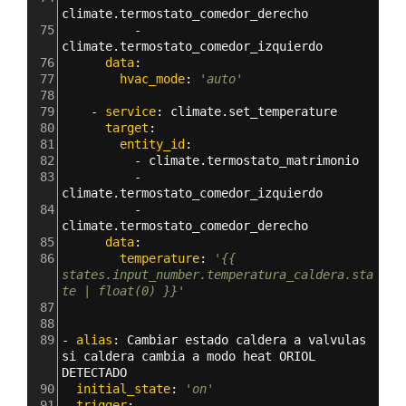
climate.termostato_comedor_derecho
75
          - 
climate.termostato_comedor_izquierdo
76
      data
:
77
        hvac_mode
: 
'auto'
78
79
    - 
service
: 
climate.set_temperature
80
      target
:
81
        entity_id
: 
82
          - 
climate.termostato_matrimonio
83
          - 
climate.termostato_comedor_izquierdo
84
          - 
climate.termostato_comedor_derecho
85
      data
:
86
        temperature
: 
'{{ 
states.input_number.temperatura_caldera.sta
te | float(0) }}'
87
88
89
- 
alias
: 
Cambiar estado caldera a valvulas 
si caldera cambia a modo heat ORIOL 
DETECTADO
90
  initial_state
: 
'on'
91
  trigger
: