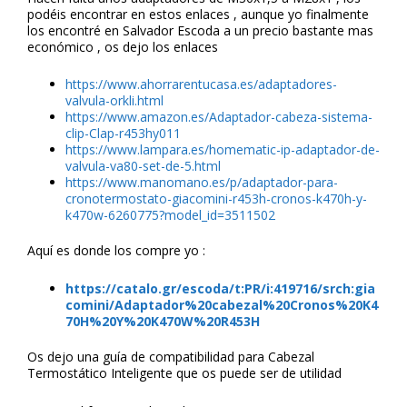
podéis encontrar en estos enlaces , aunque yo finalmente
los encontré en Salvador Escoda a un precio bastante mas
económico , os dejo los enlaces
https://www.ahorrarentucasa.es/adaptadores-
valvula-orkli.html
https://www.amazon.es/Adaptador-cabeza-sistema-
clip-Clap-r453hy011
https://www.lampara.es/homematic-ip-adaptador-de-
valvula-va80-set-de-5.html
https://www.manomano.es/p/adaptador-para-
cronotermostato-giacomini-r453h-cronos-k470h-y-
k470w-6260775?model_id=3511502
Aquí es donde los compre yo :
https://catalo.gr/escoda/t:PR/i:419716/srch:gia
comini/Adaptador%20cabezal%20Cronos%20K4
70H%20Y%20K470W%20R453H
Os dejo una guía de compatibilidad para Cabezal
Termostático Inteligente que os puede ser de utilidad