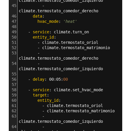
climate.termostato_comedor_izquierdo
45
          - 
climate.termostato_comedor_derecho
46
      data
:
47
        hvac_mode
: 
'heat'
48
49
    - 
service
: 
climate.turn_on
50
      entity_id
: 
51
        - 
climate.termostato_oriol
52
        - 
climate.termostato_matrimonio
53
        - 
climate.termostato_comedor_derecho
54
        - 
climate.termostato_comedor_izquierdo
55
56
    - 
delay
: 
00
:
05
:
00
57
58
    - 
service
: 
climate.set_hvac_mode
59
      target
:
60
        entity_id
: 
61
          - 
climate.termostato_oriol
62
          - 
climate.termostato_matrimonio
63
          - 
climate.termostato_comedor_izquierdo
64
          - 