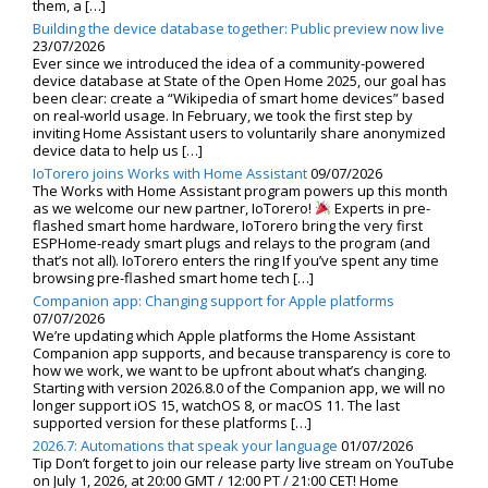
them, a […]
Building the device database together: Public preview now live
23/07/2026
Ever since we introduced the idea of a community-powered
device database at State of the Open Home 2025, our goal has
been clear: create a “Wikipedia of smart home devices” based
on real-world usage. In February, we took the first step by
inviting Home Assistant users to voluntarily share anonymized
device data to help us […]
IoTorero joins Works with Home Assistant
09/07/2026
The Works with Home Assistant program powers up this month
as we welcome our new partner, IoTorero!
Experts in pre-
flashed smart home hardware, IoTorero bring the very first
ESPHome-ready smart plugs and relays to the program (and
that’s not all). IoTorero enters the ring If you’ve spent any time
browsing pre-flashed smart home tech […]
Companion app: Changing support for Apple platforms
07/07/2026
We’re updating which Apple platforms the Home Assistant
Companion app supports, and because transparency is core to
how we work, we want to be upfront about what’s changing.
Starting with version 2026.8.0 of the Companion app, we will no
longer support iOS 15, watchOS 8, or macOS 11. The last
supported version for these platforms […]
2026.7: Automations that speak your language
01/07/2026
Tip Don’t forget to join our release party live stream on YouTube
on July 1, 2026, at 20:00 GMT / 12:00 PT / 21:00 CET! Home