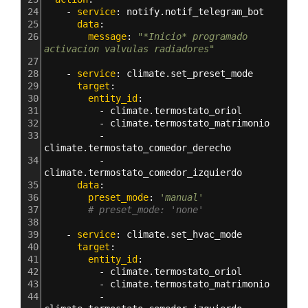
24
    - 
service
: 
notify.notif_telegram_bot
25
      data
:
26
        message
: 
"*Inicio* programado 
activacion valvulas radiadores"
27
28
    - 
service
: 
climate.set_preset_mode
29
      target
:
30
        entity_id
: 
31
          - 
climate.termostato_oriol
32
          - 
climate.termostato_matrimonio
33
          - 
climate.termostato_comedor_derecho
34
          - 
climate.termostato_comedor_izquierdo
35
      data
:
36
        preset_mode
: 
'manual'
37
# preset_mode: 'none'
38
39
    - 
service
: 
climate.set_hvac_mode
40
      target
:
41
        entity_id
: 
42
          - 
climate.termostato_oriol
43
          - 
climate.termostato_matrimonio
44
          - 