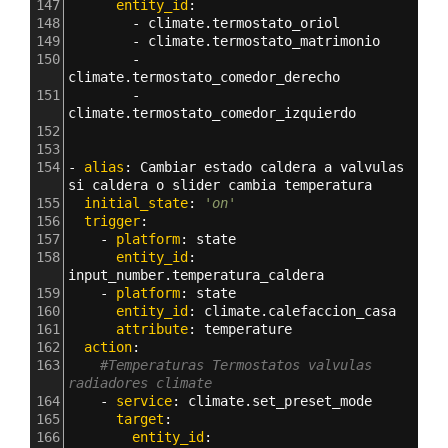
147
      entity_id
: 
148
        - 
climate.termostato_oriol
149
        - 
climate.termostato_matrimonio
150
        - 
climate.termostato_comedor_derecho
151
        - 
climate.termostato_comedor_izquierdo
152
153
154
- 
alias
: 
Cambiar estado caldera a valvulas 
si caldera o slider cambia temperatura
155
  initial_state
: 
'on'
156
  trigger
:
157
    - 
platform
: 
state
158
      entity_id
: 
input_number.temperatura_caldera
159
    - 
platform
: 
state
160
      entity_id
: 
climate.calefaccion_casa
161
      attribute
: 
temperature
162
  action
:
163
#Temperaturas Termostatos valvulas 
radiadores climate
164
    - 
service
: 
climate.set_preset_mode
165
      target
:
166
        entity_id
: 