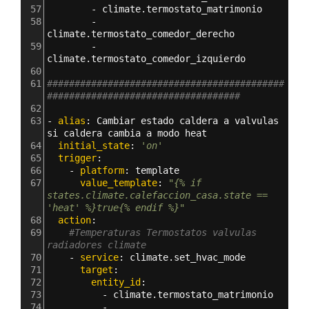
57
        - 
climate.termostato_matrimonio
58
        - 
climate.termostato_comedor_derecho
59
        - 
climate.termostato_comedor_izquierdo
60
61
###########################################
###################################
62
63
- 
alias
: 
Cambiar estado caldera a valvulas 
si caldera cambia a modo heat
64
  initial_state
: 
'on'
65
  trigger
:
66
    - 
platform
: 
template
67
      value_template
: 
"{% if 
states.climate.calefaccion_casa.state ==  
'heat' %}true{% endif %}"
68
  action
:
69
#Temperaturas Termostatos valvulas 
radiadores climate
70
    - 
service
: 
climate.set_hvac_mode
71
      target
:
72
        entity_id
: 
73
          - 
climate.termostato_matrimonio
74
          - 