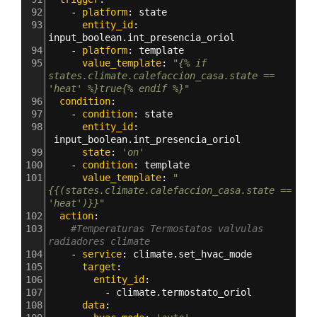
92
    - 
platform
: 
state
93
      entity_id
: 
input_boolean.int_presencia_oriol
94
    - 
platform
: 
template
95
      value_template
: 
"{% if 
states.climate.calefaccion_casa.state ==  
'heat' %}true{% endif %}"
96
  condition
:
97
    - 
condition
: 
state
98
      entity_id
: 
input_boolean.int_presencia_oriol
99
      state
: 
'on'
100
    - 
condition
: 
template
101
      value_template
: 
"
{{(states.climate.calefaccion_casa.state ==  
'heat')}}"
102
  action
:
103
#Temperaturas Termostatos valvulas 
radiadores climate
104
    - 
service
: 
climate.set_hvac_mode
105
      target
:
106
        entity_id
: 
107
          - 
climate.termostato_oriol
108
      data
: