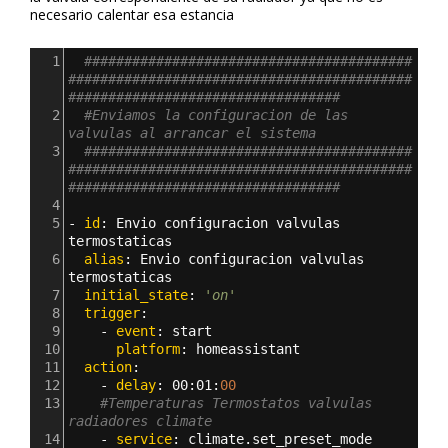
necesario calentar esa estancia
1
#########################################
###########################################
##################################
2
#Enviamos la configuracion de las 
valvulas al arrancar el sistema
3
#########################################
###########################################
##################################
4
5
- 
id
: 
Envio configuracion valvulas 
termostaticas 
6
  alias
: 
Envio configuracion valvulas 
termostaticas 
7
  initial_state
: 
'on'
8
  trigger
:
9
    - 
event
: 
start
10
      platform
: 
homeassistant       
11
  action
:
12
    - 
delay
: 
00
:
01
:
00
13
#Temperaturas Termostatos valvulas 
radiadores climate
14
    - 
service
: 
climate.set_preset_mode