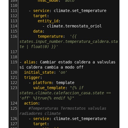
109
        hvac_mode
: 
'auto'
110
111
    - 
service
: 
climate.set_temperature
112
      target
:
113
        entity_id
: 
114
          - 
climate.termostato_oriol
115
      data
:
116
        temperature
:  
'{{ 
states.input_number.temperatura_caldera.sta
te | float(0) }}'
117
118
119
- 
alias
: 
Cambiar estado caldera a valvulas 
si caldera cambia a modo off
120
  initial_state
: 
'on'
121
  trigger
:
122
    - 
platform
: 
template
123
      value_template
: 
"{% if 
states.climate.calefaccion_casa.state ==  
'off' %}true{% endif %}"
124
  action
:
125
#Temperaturas Termostatos valvulas 
radiadores climate
126
    - 
service
: 
climate.set_temperature
127
      target
: