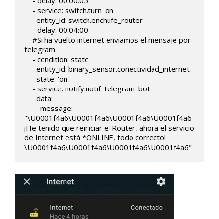
    - delay: 00:00:05

    - service: switch.turn_on

      entity_id: switch.enchufe_router    

    - delay: 00:04:00

    #Si ha vuelto internet enviamos el mensaje por 
telegram

    - condition: state

      entity_id: binary_sensor.conectividad_internet

      state: 'on'

    - service: notify.notif_telegram_bot

      data:

        message: 
"\U0001f4a6\U0001f4a6\U0001f4a6\U0001f4a6 
¡He tenido que reiniciar el Router, ahora el servicio 
de Internet está *ONLINE, todo correcto! 
\U0001f4a6\U0001f4a6\U0001f4a6\U0001f4a6"