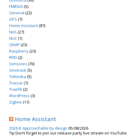
Domotica
(93)
FMB920
(5)
General
(22)
GPS
(7)
Home Assistant
(87)
NAS
(27)
NUC
(1)
QNAP
(23)
Raspberry
(23)
RFID
(2)
Sensores
(70)
Sinotrack
(5)
Teltonika
(5)
Traccar
(7)
Traefik
(2)
WordPress
(3)
Zigbee
(11)
Home Assistant
2026.8: Approachable by design
05/08/2026
Tip Don’t forget to join our release party live stream on YouTube