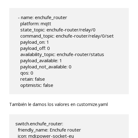
  - name: enchufe_router

    platform: mqtt

    state_topic: enchufe-router/relay/0

    command_topic: enchufe-router/relay/0/set

    payload_on: 1

    payload_off: 0

    availability_topic: enchufe-router/status

    payload_available: 1

    payload_not_available: 0    

    qos: 0

    retain: false

    optimistic: false 
También le damos los valores en customize.yaml
switch.enchufe_router:

  friendly_name: Enchufe router

  icon: mdi:power-socket-eu