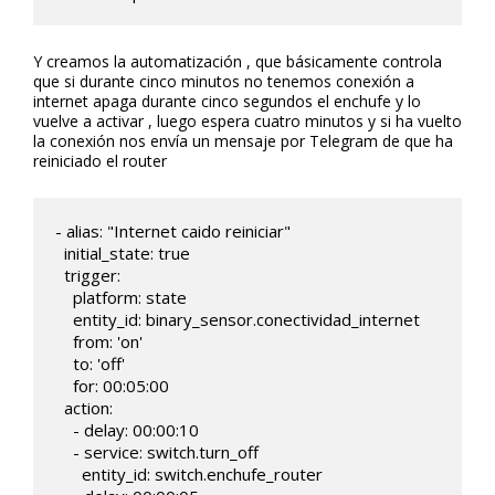
Y creamos la automatización , que básicamente controla
que si durante cinco minutos no tenemos conexión a
internet apaga durante cinco segundos el enchufe y lo
vuelve a activar , luego espera cuatro minutos y si ha vuelto
la conexión nos envía un mensaje por Telegram de que ha
reiniciado el router
- alias: "Internet caido reiniciar"

  initial_state: true

  trigger:

    platform: state

    entity_id: binary_sensor.conectividad_internet

    from: 'on'

    to: 'off'

    for: 00:05:00

  action:

    - delay: 00:00:10

    - service: switch.turn_off

      entity_id: switch.enchufe_router   
