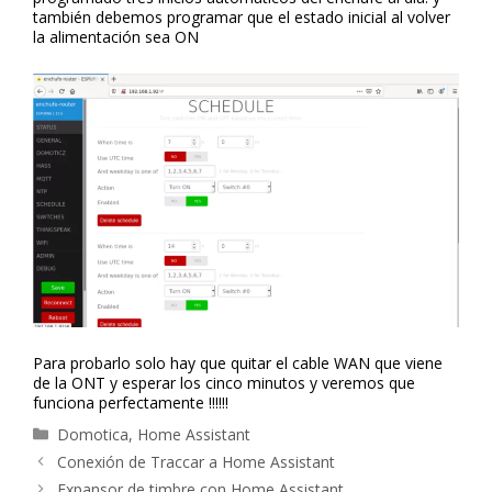
también debemos programar que el estado inicial al volver
la alimentación sea ON
Para probarlo solo hay que quitar el cable WAN que viene
de la ONT y esperar los cinco minutos y veremos que
funciona perfectamente !!!!!!
Categorías
Domotica
,
Home Assistant
Navegación
Conexión de Traccar a Home Assistant
de
Expansor de timbre con Home Assistant