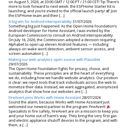
on August 5, 2026, at 20:00 GMT / 12:00 PT / 21:00 CET! Tip There’s
more to look forward to next week: the ESPHome Starter Kit is
launching, and you’re invited to the official launch party!
Join
the ESPHome team and their […]
A big win for Android interoperability
31/07/2026
Something big just happened. As the Open Home Foundation’s
Android developer for Home Assistant, I was invited by the
European Commission to consult on Android interoperability.
On July 16, 2026, the Commission adopted a decision requiring
Alphabet to open up eleven Android features — including
always-on wake word detection, ambient sensor access, and
screen automation […]
Making our web analytics open source with Plausible
29/07/2026
The Open Home Foundation fights for privacy, choice, and
sustainability. These principles are at the heart of everything
we do, including how we handle website analytics. Our position
is clear: we reject tools that track individuals across the web to
monetize their data. Instead, we want aggregated, anonymized
analytics that show how our websites are […]
FireAvert joins Works with Home Assistant
28/07/2026
Sound the alarm, because Works with Home Assistant just
welcomed our newest partner to the program: FireAvert!
Specialists in fire safety, FireAvert are on a mission to keep you
and your home out of harm’s way. They bring the very first gas
and electric appliance shutoff devices to the program, and with
them, a […]