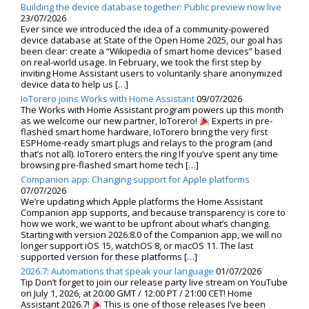
Building the device database together: Public preview now live
23/07/2026
Ever since we introduced the idea of a community-powered
device database at State of the Open Home 2025, our goal has
been clear: create a “Wikipedia of smart home devices” based
on real-world usage. In February, we took the first step by
inviting Home Assistant users to voluntarily share anonymized
device data to help us […]
IoTorero joins Works with Home Assistant
09/07/2026
The Works with Home Assistant program powers up this month
as we welcome our new partner, IoTorero!
Experts in pre-
flashed smart home hardware, IoTorero bring the very first
ESPHome-ready smart plugs and relays to the program (and
that’s not all). IoTorero enters the ring If you’ve spent any time
browsing pre-flashed smart home tech […]
Companion app: Changing support for Apple platforms
07/07/2026
We’re updating which Apple platforms the Home Assistant
Companion app supports, and because transparency is core to
how we work, we want to be upfront about what’s changing.
Starting with version 2026.8.0 of the Companion app, we will no
longer support iOS 15, watchOS 8, or macOS 11. The last
supported version for these platforms […]
2026.7: Automations that speak your language
01/07/2026
Tip Don’t forget to join our release party live stream on YouTube
on July 1, 2026, at 20:00 GMT / 12:00 PT / 21:00 CET! Home
Assistant 2026.7!
This is one of those releases I’ve been