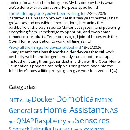
looking forward to for a long time. My favorite by far is what
we’ve done with automations. Purpose-specific […]
The Matter upgrade you’ve been waiting for
23/06/2026
It started as a passion project. Yet in a few years matter.js has
grown beyond my wildest expectations, becoming the
backbone of the open source Matter ecosystem, and powering
everything from Homebridge to openHAB, and even some
commercial products. Ten months ago, I joined forces with the
Open Home Foundation to work full time as […]
Proxy all the things: no device left behind
18/06/2026
Every smart home has them: the older devices that still work
perfectly well but no longer fit neatly into a modern setup.
Instead of letting them gather dust in a drawer, the Open Home
Foundation’s projects can help you bring them back into the
fold. Here’s how a little proxying can give your beloved old […]
Categorías
Domotica
Docker
.NET
FMB920
Caddy
Home Assistant
NAS
General
GPS
Sensores
QNAP
Raspberry
RFID
NUC
Traccar
Sinotrack
Teltonika
WordPress
Traefik