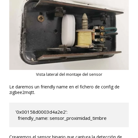
Vista lateral del montaje del sensor
Le daremos un friendly name en el fichero de config de
zigbee2mqtt.
'0x00158d0003d4a2e2':

  friendly_name: sensor_proximidad_timbre
Crearemos el sensor binario que captura la detección de