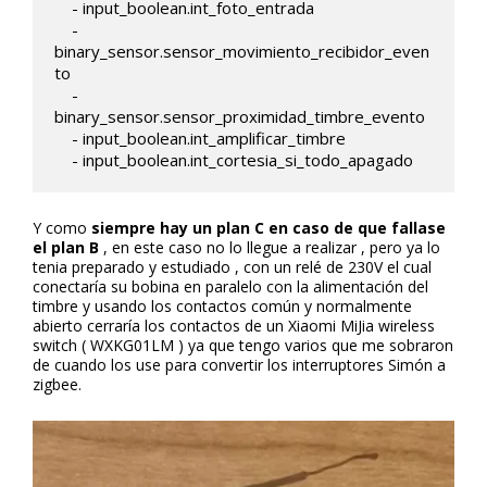
    - input_boolean.int_foto_entrada

    - 
binary_sensor.sensor_movimiento_recibidor_even
to       

    - 
binary_sensor.sensor_proximidad_timbre_evento

    - input_boolean.int_amplificar_timbre

    - input_boolean.int_cortesia_si_todo_apagado 
Y como
siempre hay un plan C en caso de que fallase
el plan B
, en este caso no lo llegue a realizar , pero ya lo
tenia preparado y estudiado , con un relé de 230V el cual
conectaría su bobina en paralelo con la alimentación del
timbre y usando los contactos común y normalmente
abierto cerraría los contactos de un Xiaomi MiJia wireless
switch ( WXKG01LM ) ya que tengo varios que me sobraron
de cuando los use para convertir los interruptores Simón a
zigbee.