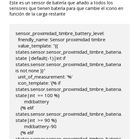
Este es un sensor de batería que añado a todos los
sensores que tienen batería para que cambie el icono en
función de la carga restante
sensor_proximidad_timbre_battery_level:

  friendly_name: Sensor proximidad timbre

  value_template: "{{ 
states.sensor.sensor_proximidad_timbre_bateria.
state |default(-1)|int if 
states.sensor.sensor_proximidad_timbre_bateria 
is not none }}"

  unit_of_measurement: '%'

  icon_template: '{% if 
states.sensor.sensor_proximidad_timbre_bateria.
state|int  == 100 %}

       mdi:battery

    {% elif 
states.sensor.sensor_proximidad_timbre_bateria.
state|int  >= 90 %}

       mdi:battery-90

    {% elif 
states.sensor.sensor_proximidad_timbre_bateria.