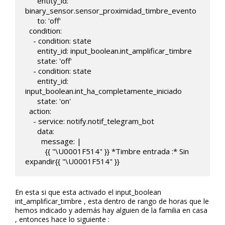
      entity_id: 
binary_sensor.sensor_proximidad_timbre_evento

      to: 'off' 

  condition:

    - condition: state

      entity_id: input_boolean.int_amplificar_timbre

      state: 'off' 

    - condition: state

      entity_id: 
input_boolean.int_ha_completamente_iniciado

      state: 'on'              

  action:

    - service: notify.notif_telegram_bot

      data:

        message: |

          {{ "\U0001F514" }} *Timbre entrada :* Sin 
expandir{{ "\U0001F514" }}
En esta si que esta activado el input_boolean
int_amplificar_timbre , esta dentro de rango de horas que le
hemos indicado y además hay alguien de la familia en casa
, entonces hace lo siguiente :