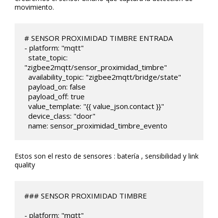
movimiento.
# SENSOR PROXIMIDAD TIMBRE ENTRADA

- platform: "mqtt"

  state_topic: 
"zigbee2mqtt/sensor_proximidad_timbre"

  availability_topic: "zigbee2mqtt/bridge/state"

  payload_on: false

  payload_off: true

  value_template: "{{ value_json.contact }}"

  device_class: "door"

  name: sensor_proximidad_timbre_evento  
Estos son el resto de sensores : batería , sensibilidad y link
quality
### SENSOR PROXIMIDAD TIMBRE

- platform: "mqtt"
