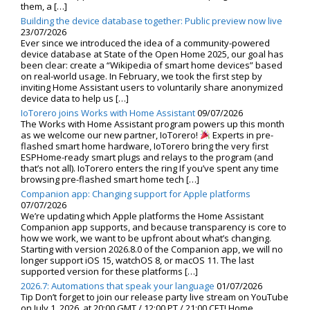
them, a […]
Building the device database together: Public preview now live
23/07/2026
Ever since we introduced the idea of a community-powered
device database at State of the Open Home 2025, our goal has
been clear: create a “Wikipedia of smart home devices” based
on real-world usage. In February, we took the first step by
inviting Home Assistant users to voluntarily share anonymized
device data to help us […]
IoTorero joins Works with Home Assistant
09/07/2026
The Works with Home Assistant program powers up this month
as we welcome our new partner, IoTorero!
Experts in pre-
flashed smart home hardware, IoTorero bring the very first
ESPHome-ready smart plugs and relays to the program (and
that’s not all). IoTorero enters the ring If you’ve spent any time
browsing pre-flashed smart home tech […]
Companion app: Changing support for Apple platforms
07/07/2026
We’re updating which Apple platforms the Home Assistant
Companion app supports, and because transparency is core to
how we work, we want to be upfront about what’s changing.
Starting with version 2026.8.0 of the Companion app, we will no
longer support iOS 15, watchOS 8, or macOS 11. The last
supported version for these platforms […]
2026.7: Automations that speak your language
01/07/2026
Tip Don’t forget to join our release party live stream on YouTube
on July 1, 2026, at 20:00 GMT / 12:00 PT / 21:00 CET! Home