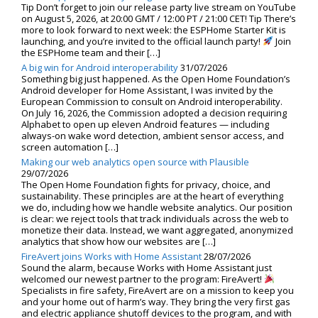
Tip Don’t forget to join our release party live stream on YouTube
on August 5, 2026, at 20:00 GMT / 12:00 PT / 21:00 CET! Tip There’s
more to look forward to next week: the ESPHome Starter Kit is
launching, and you’re invited to the official launch party!
Join
the ESPHome team and their […]
A big win for Android interoperability
31/07/2026
Something big just happened. As the Open Home Foundation’s
Android developer for Home Assistant, I was invited by the
European Commission to consult on Android interoperability.
On July 16, 2026, the Commission adopted a decision requiring
Alphabet to open up eleven Android features — including
always-on wake word detection, ambient sensor access, and
screen automation […]
Making our web analytics open source with Plausible
29/07/2026
The Open Home Foundation fights for privacy, choice, and
sustainability. These principles are at the heart of everything
we do, including how we handle website analytics. Our position
is clear: we reject tools that track individuals across the web to
monetize their data. Instead, we want aggregated, anonymized
analytics that show how our websites are […]
FireAvert joins Works with Home Assistant
28/07/2026
Sound the alarm, because Works with Home Assistant just
welcomed our newest partner to the program: FireAvert!
Specialists in fire safety, FireAvert are on a mission to keep you
and your home out of harm’s way. They bring the very first gas
and electric appliance shutoff devices to the program, and with