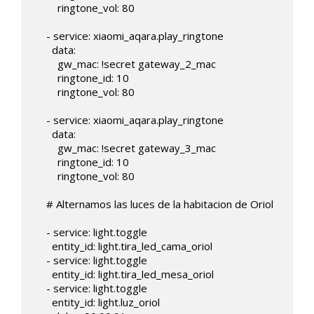
        ringtone_vol: 80     

    - service: xiaomi_aqara.play_ringtone

      data:

        gw_mac: !secret gateway_2_mac

        ringtone_id: 10

        ringtone_vol: 80     

    - service: xiaomi_aqara.play_ringtone

      data:

        gw_mac: !secret gateway_3_mac

        ringtone_id: 10

        ringtone_vol: 80             

    # Alternamos las luces de la habitacion de Oriol

    - service: light.toggle

      entity_id: light.tira_led_cama_oriol

    - service: light.toggle

      entity_id: light.tira_led_mesa_oriol

    - service: light.toggle

      entity_id: light.luz_oriol
