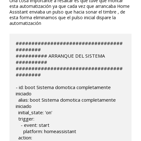
Una cosa importante a resaltar es que tuve que montar
esta automatización ya que cada vez que arrancaba Home
Assistant enviaba un pulso que hacia sonar el timbre , de
esta forma eliminamos que el pulso inicial dispare la
automatización
##################################
########

########## ARRANQUE DEL SISTEMA 
##########

##################################
########

- id: boot Sistema domotica completamente 
iniciado

  alias: boot Sistema domotica completamente 
iniciado

  initial_state: 'on'

  trigger:

    - event: start

      platform: homeassistant    

  action:
