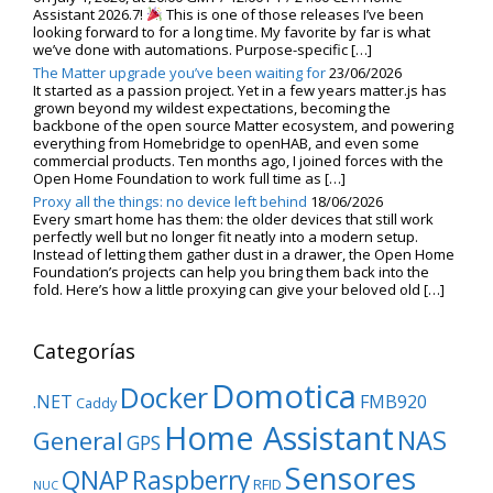
Assistant 2026.7!
This is one of those releases I’ve been
looking forward to for a long time. My favorite by far is what
we’ve done with automations. Purpose-specific […]
The Matter upgrade you’ve been waiting for
23/06/2026
It started as a passion project. Yet in a few years matter.js has
grown beyond my wildest expectations, becoming the
backbone of the open source Matter ecosystem, and powering
everything from Homebridge to openHAB, and even some
commercial products. Ten months ago, I joined forces with the
Open Home Foundation to work full time as […]
Proxy all the things: no device left behind
18/06/2026
Every smart home has them: the older devices that still work
perfectly well but no longer fit neatly into a modern setup.
Instead of letting them gather dust in a drawer, the Open Home
Foundation’s projects can help you bring them back into the
fold. Here’s how a little proxying can give your beloved old […]
Categorías
Domotica
Docker
.NET
FMB920
Caddy
Home Assistant
NAS
General
GPS
Sensores
QNAP
Raspberry
RFID
NUC