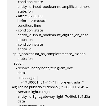
    - condition: state

      entity_id: input_boolean.int_amplificar_timbre

      state: 'on' 

    - after: '07:00:00'

      before: '23:30:00'

      condition: time    

    - condition: state

      entity_id: input_boolean.int_alguien_en_casa

      state: 'on'        

    - condition: state

      entity_id: 
input_boolean.int_ha_completamente_iniciado

      state: 'on'        

  action:

    - service: notify.notif_telegram_bot

      data:

        message: |

          {{ "\U0001F514" }} *Timbre entrada :* 
Alguien ha pulsado el timbre{{ "\U0001F514" }}

    - service: light.turn_on

      entity_id: light.gateway_light_7c49eb1d1d0a

      data:

        brightness: 255
