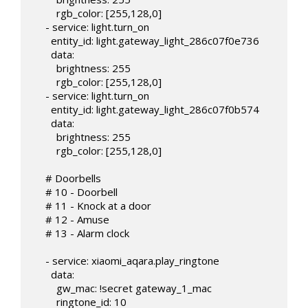
        rgb_color: [255,128,0]

    - service: light.turn_on

      entity_id: light.gateway_light_286c07f0e736

      data:

        brightness: 255

        rgb_color: [255,128,0]

    - service: light.turn_on

      entity_id: light.gateway_light_286c07f0b574

      data:

        brightness: 255

        rgb_color: [255,128,0]

    # Doorbells

    # 10 - Doorbell

    # 11 - Knock at a door

    # 12 - Amuse

    # 13 - Alarm clock                

    - service: xiaomi_aqara.play_ringtone

      data:

        gw_mac: !secret gateway_1_mac

        ringtone_id: 10
