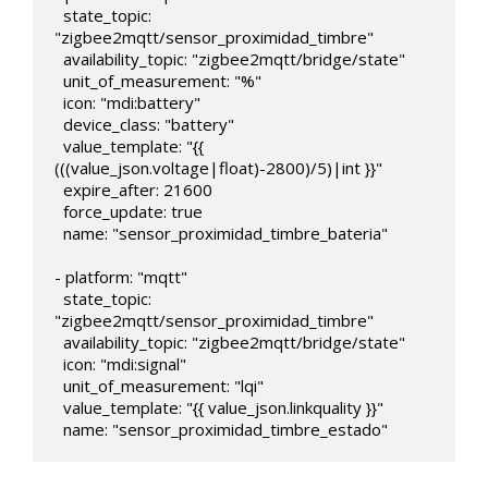
  state_topic: 
"zigbee2mqtt/sensor_proximidad_timbre"

  availability_topic: "zigbee2mqtt/bridge/state"

  unit_of_measurement: "%"

  icon: "mdi:battery"

  device_class: "battery"

  value_template: "{{ 
(((value_json.voltage|float)-2800)/5)|int }}"

  expire_after: 21600

  force_update: true

  name: "sensor_proximidad_timbre_bateria"

- platform: "mqtt"

  state_topic: 
"zigbee2mqtt/sensor_proximidad_timbre"

  availability_topic: "zigbee2mqtt/bridge/state"

  icon: "mdi:signal"

  unit_of_measurement: "lqi"

  value_template: "{{ value_json.linkquality }}"

  name: "sensor_proximidad_timbre_estado"  