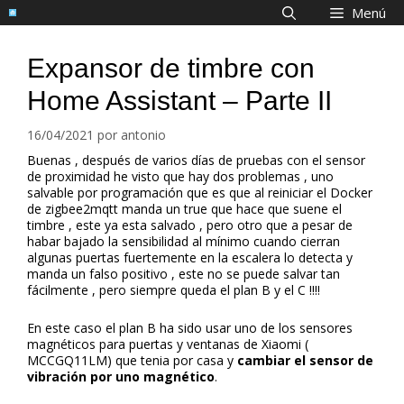
Saltar
Menú
al
contenido
Expansor de timbre con
Home Assistant – Parte II
16/04/2021
por
antonio
Buenas , después de varios días de pruebas con el sensor
de proximidad he visto que hay dos problemas , uno
salvable por programación que es que al reiniciar el Docker
de zigbee2mqtt manda un true que hace que suene el
timbre , este ya esta salvado , pero otro que a pesar de
habar bajado la sensibilidad al mínimo cuando cierran
algunas puertas fuertemente en la escalera lo detecta y
manda un falso positivo , este no se puede salvar tan
fácilmente , pero siempre queda el plan B y el C !!!!
En este caso el plan B ha sido usar uno de los sensores
magnéticos para puertas y ventanas de Xiaomi (
MCCGQ11LM) que tenia por casa y
cambiar el sensor de
vibración por uno magnético
.