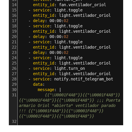
14
      entity_id
: 
fan.ventilador_oriol
15
    - 
service
: 
light.toggle
16
      entity_id
: 
light.ventilador_oriol 
17
    - 
delay
: 
00
:
00
:
02
18
    - 
service
: 
light.toggle
19
      entity_id
: 
light.ventilador_oriol 
20
    - 
delay
: 
00
:
00
:
02
21
    - 
service
: 
light.toggle
22
      entity_id
: 
light.ventilador_oriol 
23
    - 
delay
: 
00
:
00
:
02
24
    - 
service
: 
light.toggle
25
      entity_id
: 
light.ventilador_oriol 
26
    - 
service
: 
light.turn_on
27
      entity_id
: 
light.ventilador_oriol   
28
    - 
service
: 
notify.notif_telegram_bot
29
      data
:
30
        message
: |
31
           {{"\U0001F4A8"}}{{"\U0001F4A8"}}
{{"\U0001F4A8"}}{{"\U0001F4A8"}} ¡¡¡ Puerta 
armario Oriol *abierta* ventilador parado 
!!! {{"\U0001F4A8"}}{{"\U0001F4A8"}}
{{"\U0001F4A8"}}{{"\U0001F4A8"}}
32