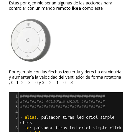
Estas por ejemplo serian algunas de las acciones para
controlar con un mando remoto
ikea
como este
Por ejemplo con las flechas izquierda y derecha disminuiria
y aumentaría la velocidad del ventilador de forma rotatoria
, 0 -1 -2 – 3 – 0 y 3 – 2 – 1 – 0 – 3
1
####################################
2
########## ACCIONES ORIOL ##########
3
####################################
4
5
- 
alias
: 
pulsador tiras led oriol simple 
click
6
  id
: 
pulsador tiras led oriol simple click