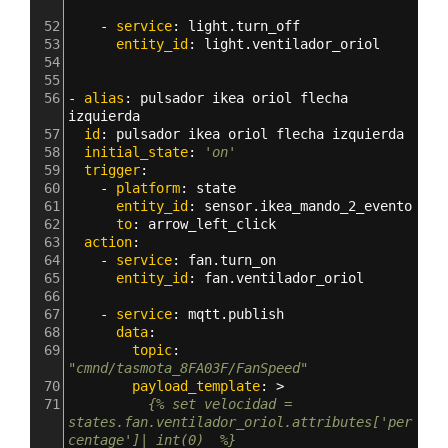
52
    - 
service
: 
light.turn_off
53
      entity_id
: 
light.ventilador_oriol
54
55
56
- 
alias
: 
pulsador ikea oriol flecha 
izquierda
57
  id
: 
pulsador ikea oriol flecha izquierda
58
  initial_state
: 
'on'
59
  trigger
:
60
    - 
platform
: 
state
61
      entity_id
: 
sensor.ikea_mando_2_evento
62
      to
: 
arrow_left_click  
63
  action
:  
64
    - 
service
: 
fan.turn_on
65
      entity_id
: 
fan.ventilador_oriol
66
67
    - 
service
: 
mqtt.publish
68
      data
:
69
        topic
: 
"cmnd/tasmota_8FA03F/FanSpeed"
70
        payload_template
: >
71
          {% set velocidad = 
states.fan.ventilador_oriol.attributes['per
centage']| int(0)  %}