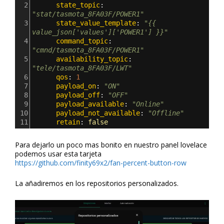
2
      state_topic
: 
"stat/tasmota_8FA03F/POWER1"
3
      state_value_template
: 
"{{ 
value_json['values']['POWER1'] }}"
4
      command_topic
: 
"cmnd/tasmota_8FA03F/POWER1"
5
      availability_topic
: 
"tele/tasmota_8FA03F/LWT"
6
      qos
: 
1
7
      payload_on
: 
"ON"
8
      payload_off
: 
"OFF"
9
      payload_available
: 
"Online"
10
      payload_not_available
: 
"Offline"
11
      retain
: 
false
Para dejarlo un poco mas bonito en nuestro panel lovelace
podemos usar esta tarjeta
https://github.com/finity69x2/fan-percent-button-row
La añadiremos en los repositorios personalizados.