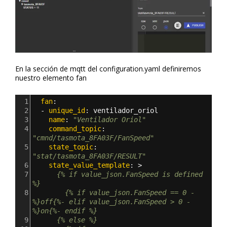
En la sección de mqtt del configuration.yaml definiremos
nuestro elemento fan
1
  fan
:
2
  - 
unique_id
: 
ventilador_oriol
3
    name
: 
"Ventilador Oriol"
4
    command_topic
: 
"cmnd/tasmota_8FA03F/FanSpeed"
5
    state_topic
: 
"stat/tasmota_8FA03F/RESULT"
6
    state_value_template
: >
7
      {% if value_json.FanSpeed is defined 
%}
8
        {% if value_json.FanSpeed == 0 -
%}off{%- elif value_json.FanSpeed > 0 -
%}on{%- endif %}
9
      {% else %}