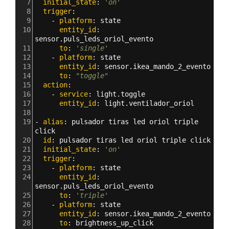
7
  initial_state
: 
'on'
8
  trigger
:
9
    - 
platform
: 
state
10
      entity_id
: 
sensor.puls_leds_oriol_evento
11
      to
: 
'single'
12
    - 
platform
: 
state
13
      entity_id
: 
sensor.ikea_mando_2_evento
14
      to
: 
"toggle"
15
  action
: 
16
    - 
service
: 
light.toggle
17
      entity_id
: 
light.ventilador_oriol
18
19
- 
alias
: 
pulsador tiras led oriol triple 
click 
20
  id
: 
pulsador tiras led oriol triple click 
21
  initial_state
: 
'on'
22
  trigger
:
23
    - 
platform
: 
state
24
      entity_id
: 
sensor.puls_leds_oriol_evento
25
      to
: 
'triple'
26
    - 
platform
: 
state
27
      entity_id
: 
sensor.ikea_mando_2_evento
28
      to
: 
brightness_up_click            