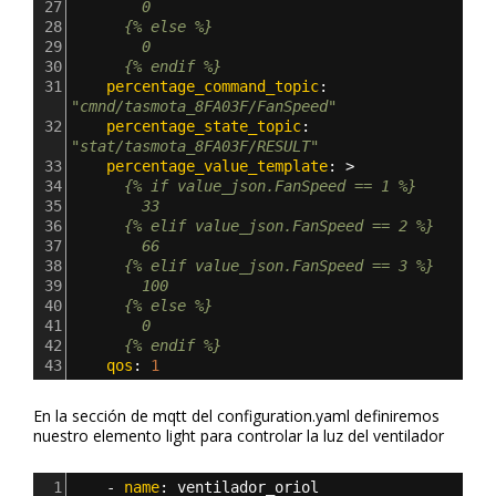
27
        0
28
      {% else %}
29
        0 
30
      {% endif %}
31
    percentage_command_topic
: 
"cmnd/tasmota_8FA03F/FanSpeed"
32
    percentage_state_topic
: 
"stat/tasmota_8FA03F/RESULT"
33
    percentage_value_template
: >
34
      {% if value_json.FanSpeed == 1 %}
35
        33
36
      {% elif value_json.FanSpeed == 2 %}
37
        66
38
      {% elif value_json.FanSpeed == 3 %}
39
        100
40
      {% else %}
41
        0 
42
      {% endif %}
43
    qos
: 
1
En la sección de mqtt del configuration.yaml definiremos
nuestro elemento light para controlar la luz del ventilador
1
    - 
name
: 
ventilador_oriol