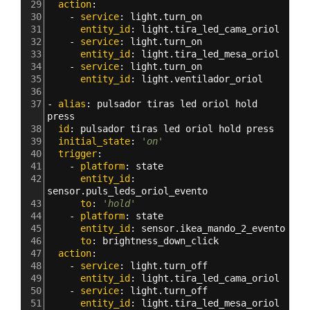
29
  action
: 
30
    - 
service
: 
light.turn_on
31
      entity_id
: 
light.tira_led_cama_oriol
32
    - 
service
: 
light.turn_on
33
      entity_id
: 
light.tira_led_mesa_oriol
34
    - 
service
: 
light.turn_on
35
      entity_id
: 
light.ventilador_oriol
36
37
- 
alias
: 
pulsador tiras led oriol hold 
press
38
  id
: 
pulsador tiras led oriol hold press
39
  initial_state
: 
'on'
40
  trigger
:
41
    - 
platform
: 
state
42
      entity_id
: 
sensor.puls_leds_oriol_evento
43
      to
: 
'hold'
44
    - 
platform
: 
state
45
      entity_id
: 
sensor.ikea_mando_2_evento
46
      to
: 
brightness_down_click  
47
  action
: 
48
    - 
service
: 
light.turn_off
49
      entity_id
: 
light.tira_led_cama_oriol
50
    - 
service
: 
light.turn_off
51
      entity_id
: 
light.tira_led_mesa_oriol 