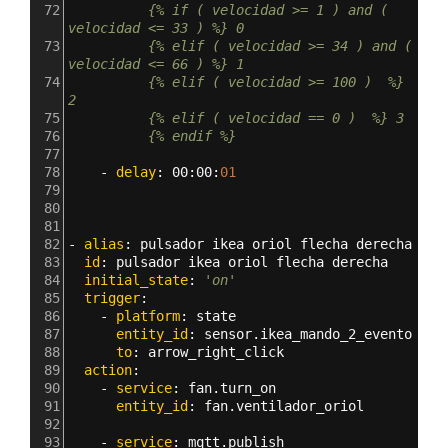
72
          {% if ( velocidad >= 1 ) and ( 
velocidad <= 33 ) %} 0
73
          {% elif ( velocidad >= 34 ) and ( 
velocidad <= 66 ) %} 1
74
          {% elif ( velocidad >= 100 )  %} 
2
75
          {% elif ( velocidad == 0 )  %} 3
76
          {% endif %} 
77
78
    - 
delay
: 
00
:
00
:
01
79
80
81
82
- 
alias
: 
pulsador ikea oriol flecha derecha
83
  id
: 
pulsador ikea oriol flecha derecha
84
  initial_state
: 
'on'
85
  trigger
:
86
    - 
platform
: 
state
87
      entity_id
: 
sensor.ikea_mando_2_evento
88
      to
: 
arrow_right_click  
89
  action
:  
90
    - 
service
: 
fan.turn_on
91
      entity_id
: 
fan.ventilador_oriol
92
93
    - 
service
: 
mqtt.publish