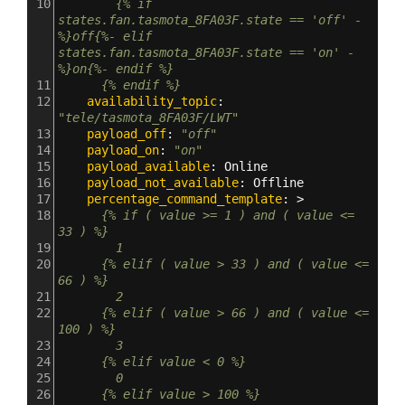
10
        {% if 
states.fan.tasmota_8FA03F.state == 'off' -
%}off{%- elif 
states.fan.tasmota_8FA03F.state == 'on' -
%}on{%- endif %}
11
      {% endif %}
12
    availability_topic
: 
"tele/tasmota_8FA03F/LWT"
13
    payload_off
: 
"off"
14
    payload_on
: 
"on"
15
    payload_available
: 
Online
16
    payload_not_available
: 
Offline
17
    percentage_command_template
: >
18
      {% if ( value >= 1 ) and ( value <= 
33 ) %}
19
        1
20
      {% elif ( value > 33 ) and ( value <= 
66 ) %}
21
        2
22
      {% elif ( value > 66 ) and ( value <= 
100 ) %}
23
        3
24
      {% elif value < 0 %}
25
        0
26
      {% elif value > 100 %}