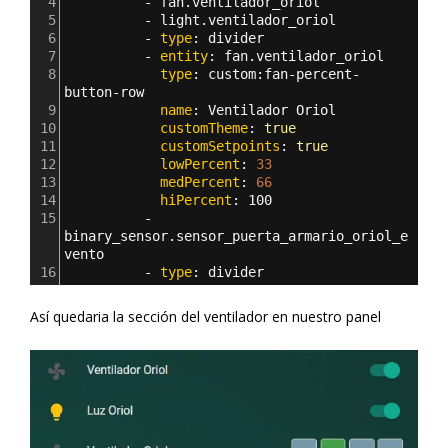
4
          - 
fan.ventilador_oriol
5
          - 
light.ventilador_oriol
6
          - 
type
: 
divider
7
          - 
entity
: 
fan.ventilador_oriol
8
            type
: 
custom
:
fan-percent-
button-row
9
            name
: 
Ventilador Oriol
10
            customTheme
: 
true
11
            customSetpoints
: 
true
12
            lowPercent
: 
33
13
            medPercent
: 
66
14
            hiPercent
: 
100          
15
          - 
binary_sensor.sensor_puerta_armario_oriol_e
vento
16
          - 
type
: 
divider
Así quedaria la sección del ventilador en nuestro panel