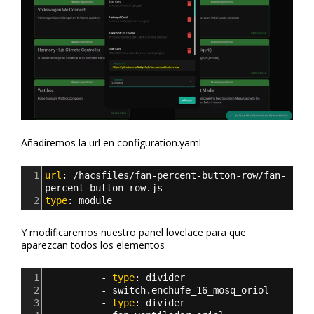
Añadiremos la url en configuration.yaml
1
url
: 
/hacsfiles/fan-percent-button-row/fan-
percent-button-row.js
2
type
: 
module
Y modificaremos nuestro panel lovelace para que
aparezcan todos los elementos
1
          - 
type
: 
divider
2
          - 
switch.enchufe_16_mosq_oriol
3
          - 
type
: 
divider