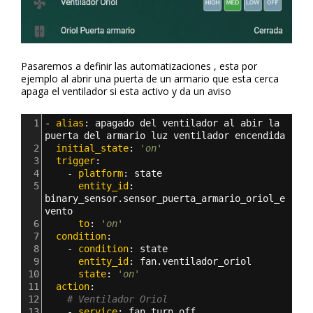
Pasaremos a definir las automatizaciones , esta por
ejemplo al abrir una puerta de un armario que esta cerca
apaga el ventilador si esta activo y da un aviso
1
- 
alias
: 
apagado del ventilador al abir la 
puerta del armario luz ventilador encendida
2
  initial_state
: 
'on'
3
  trigger
:
4
    - 
platform
: 
state
5
      entity_id
: 
binary_sensor.sensor_puerta_armario_oriol_e
vento
6
      to
: 
'on'
7
  condition
:
8
    - 
condition
: 
state
9
      entity_id
: 
fan.ventilador_oriol
10
      state
: 
'on'
11
  action
: 
12
# Ventilador Oriol
13
    - 
service
: 
fan.turn_off