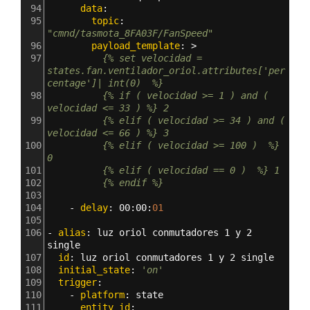
94
      data
:
95
        topic
: 
"cmnd/tasmota_8FA03F/FanSpeed"
96
        payload_template
: >
97
          {% set velocidad = 
states.fan.ventilador_oriol.attributes['per
centage']| int(0)  %}
98
          {% if ( velocidad >= 1 ) and ( 
velocidad <= 33 ) %} 2
99
          {% elif ( velocidad >= 34 ) and ( 
velocidad <= 66 ) %} 3
100
          {% elif ( velocidad >= 100 )  %} 
0
101
          {% elif ( velocidad == 0 )  %} 1
102
          {% endif %} 
103
104
    - 
delay
: 
00
:
00
:
01
105
106
- 
alias
: 
luz oriol conmutadores 1 y 2 
single
107
  id
: 
luz oriol conmutadores 1 y 2 single
108
  initial_state
: 
'on'
109
  trigger
:
110
    - 
platform
: 
state
111
      entity_id
: 