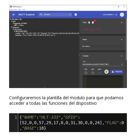
Configuraremos la plantilla del modulo para que podamos
acceder a todas las funciones del dispositivo
1
{
"NAME"
:
"HLT-333"
,
"GPIO"
:
[
52
,
0
,
0
,
57
,
29
,
17
,
0
,
0
,
31
,
30
,
0
,
0
,
24
],
"FLAG"
:0
,
"BASE"
:18
}