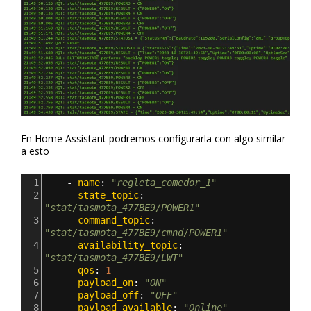
En Home Assistant podremos configurarla con algo similar
a esto
1
- 
name
: 
"regleta_comedor_1"
2
      state_topic
: 
"stat/tasmota_477BE9/POWER1"
3
      command_topic
: 
"stat/tasmota_477BE9/cmnd/POWER1"
4
      availability_topic
: 
"stat/tasmota_477BE9/LWT"
5
      qos
: 
1
6
      payload_on
: 
"ON"
7
      payload_off
: 
"OFF"
8
      payload_available
: 
"Online"