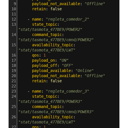
9
      payload_not_available
: 
"Offline"
10
      retain
: 
false
11
12
    - 
name
: 
"regleta_comedor_2"
13
      state_topic
: 
"stat/tasmota_477BE9/POWER2"
14
      command_topic
: 
"stat/tasmota_477BE9/cmnd/POWER2"
15
      availability_topic
: 
"stat/tasmota_477BE9/LWT"
16
      qos
: 
1
17
      payload_on
: 
"ON"
18
      payload_off
: 
"OFF"
19
      payload_available
: 
"Online"
20
      payload_not_available
: 
"Offline"
21
      retain
: 
false
22
23
    - 
name
: 
"regleta_comedor_3"
24
      state_topic
: 
"stat/tasmota_477BE9/POWER3"
25
      command_topic
: 
"stat/tasmota_477BE9/cmnd/POWER3"
26
      availability_topic
: 
"stat/tasmota_477BE9/LWT"
27
      qos
: 
1