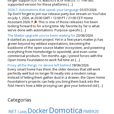
longer support iOS 15, watchOS 8, or macOS 11. The last
supported version for these platforms […]
2026.7: Automations that speak your language
01/07/2026
Tip Don’t forget to join our release party live stream on YouTube
on July 1, 2026, at 20:00 GMT / 12:00 PT / 21:00 CET! Home
Assistant 2026.7!
This is one of those releases I’ve been
looking forward to for a long time. My favorite by far is what
we’ve done with automations. Purpose-specific […]
The Matter upgrade you’ve been waiting for
23/06/2026
It started as a passion project. Yet in a few years matter.js has
grown beyond my wildest expectations, becoming the
backbone of the open source Matter ecosystem, and powering
everything from Homebridge to openHAB, and even some
commercial products. Ten months ago, I joined forces with the
Open Home Foundation to work full time as […]
Proxy all the things: no device left behind
18/06/2026
Every smart home has them: the older devices that still work
perfectly well but no longer fit neatly into a modern setup.
Instead of letting them gather dust in a drawer, the Open Home
Foundation’s projects can help you bring them back into the
fold. Here’s how a little proxying can give your beloved old […]
Categorías
Domotica
Docker
.NET
FMB920
Caddy