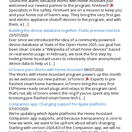
Sound the alarm, because Works with Home Assistant just
welcomed our newest partner to the program: FireAvert!
Specialists in fire safety, FireAvert are on a mission to keep you
and your home out of harm’s way. They bring the very first gas
and electric appliance shutoff devices to the program, and with
them, a […]
Building the device database together: Public preview now live
23/07/2026
Ever since we introduced the idea of a community-powered
device database at State of the Open Home 2025, our goal has
been clear: create a “Wikipedia of smart home devices” based
on real-world usage. In February, we took the first step by
inviting Home Assistant users to voluntarily share anonymized
device data to help us […]
IoTorero joins Works with Home Assistant
09/07/2026
The Works with Home Assistant program powers up this month
as we welcome our new partner, IoTorero!
Experts in pre-
flashed smart home hardware, IoTorero bring the very first
ESPHome-ready smart plugs and relays to the program (and
that’s not all). IoTorero enters the ring If you’ve spent any time
browsing pre-flashed smart home tech […]
Companion app: Changing support for Apple platforms
07/07/2026
We’re updating which Apple platforms the Home Assistant
Companion app supports, and because transparency is core to
how we work, we want to be upfront about what’s changing.
Starting with version 2026.8.0 of the Companion app, we will no