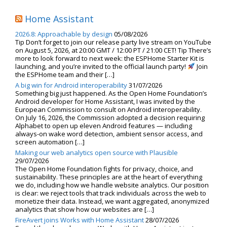
Home Assistant
2026.8: Approachable by design
05/08/2026
Tip Don’t forget to join our release party live stream on YouTube
on August 5, 2026, at 20:00 GMT / 12:00 PT / 21:00 CET! Tip There’s
more to look forward to next week: the ESPHome Starter Kit is
launching, and you’re invited to the official launch party!
Join
the ESPHome team and their […]
A big win for Android interoperability
31/07/2026
Something big just happened. As the Open Home Foundation’s
Android developer for Home Assistant, I was invited by the
European Commission to consult on Android interoperability.
On July 16, 2026, the Commission adopted a decision requiring
Alphabet to open up eleven Android features — including
always-on wake word detection, ambient sensor access, and
screen automation […]
Making our web analytics open source with Plausible
29/07/2026
The Open Home Foundation fights for privacy, choice, and
sustainability. These principles are at the heart of everything
we do, including how we handle website analytics. Our position
is clear: we reject tools that track individuals across the web to
monetize their data. Instead, we want aggregated, anonymized
analytics that show how our websites are […]
FireAvert joins Works with Home Assistant
28/07/2026