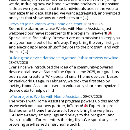
we do, including how we handle website analytics. Our position
is clear: we reject tools that track individuals across the web to
monetize their data. Instead, we want aggregated, anonymized
analytics that show how our websites are […]
FireAvert joins Works with Home Assistant
28/07/2026
Sound the alarm, because Works with Home Assistant just
welcomed our newest partner to the program: FireAvert!
Specialists in fire safety, FireAvert are on a mission to keep you
and your home out of harm’s way. They bring the very first gas
and electric appliance shutoff devices to the program, and with
them, a […]
Building the device database together: Public preview now live
23/07/2026
Ever since we introduced the idea of a community-powered
device database at State of the Open Home 2025, our goal has
been clear: create a “Wikipedia of smart home devices” based
on real-world usage. In February, we took the first step by
inviting Home Assistant users to voluntarily share anonymized
device data to help us […]
IoTorero joins Works with Home Assistant
09/07/2026
The Works with Home Assistant program powers up this month
as we welcome our new partner, IoTorero!
Experts in pre-
flashed smart home hardware, IoTorero bring the very first
ESPHome-ready smart plugs and relays to the program (and
that’s not all). IoTorero enters the ring If you’ve spent any time
browsing pre-flashed smart home tech […]