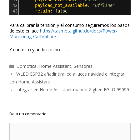
42
      payload_not_available
: 
"Offline"
43
      retain
: 
false
Para calibrar la tensión y el consumo seguiremos los pasos
de este enlace
https://tasmota.github.io/docs/Power-
Monitoring-Calibration/
Y con esto y un bizcocho ………
Categorías
Domotica
,
Home Assistant
,
Sensores
Navegación
WLED ESP32 añadir tira led a luces navidad e integrar
de
con Home Assistant
entradas
Integrar en Home Assistant mando Zigbee EGLO 99099
Deja un comentario
Comentario