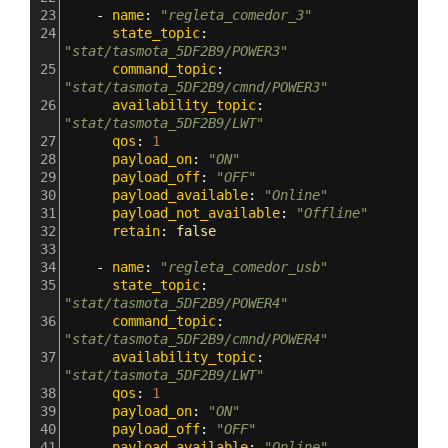
23
    - 
name
: 
"regleta_comedor_3"
24
      state_topic
: 
"stat/tasmota_5DF2B9/POWER3"
25
      command_topic
: 
"stat/tasmota_5DF2B9/cmnd/POWER3"
26
      availability_topic
: 
"stat/tasmota_5DF2B9/LWT"
27
      qos
: 
1
28
      payload_on
: 
"ON"
29
      payload_off
: 
"OFF"
30
      payload_available
: 
"Online"
31
      payload_not_available
: 
"Offline"
32
      retain
: 
false
33
34
    - 
name
: 
"regleta_comedor_usb"
35
      state_topic
: 
"stat/tasmota_5DF2B9/POWER4"
36
      command_topic
: 
"stat/tasmota_5DF2B9/cmnd/POWER4"
37
      availability_topic
: 
"stat/tasmota_5DF2B9/LWT"
38
      qos
: 
1
39
      payload_on
: 
"ON"
40
      payload_off
: 
"OFF"
41
      payload_available
: 
"Online"