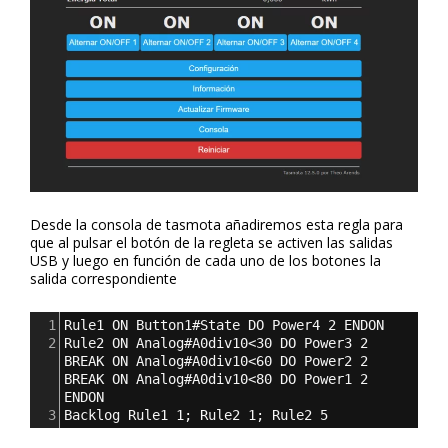
Desde la consola de tasmota añadiremos esta regla para
que al pulsar el botón de la regleta se activen las salidas
USB y luego en función de cada uno de los botones la
salida correspondiente
1
Rule1 ON Button1#State DO Power4 2 ENDON
2
Rule2 ON Analog#A0div10<30 DO Power3 2 
BREAK ON Analog#A0div10<60 DO Power2 2 
BREAK ON Analog#A0div10<80 DO Power1 2 
ENDON
3
Backlog Rule1 1; Rule2 1; Rule2 5