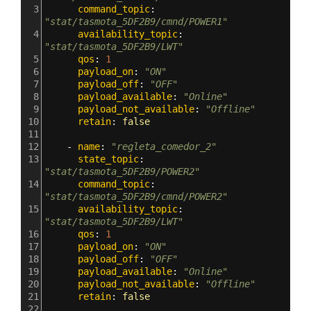
3
      command_topic
: 
"stat/tasmota_5DF2B9/cmnd/POWER1"
4
      availability_topic
: 
"stat/tasmota_5DF2B9/LWT"
5
      qos
: 
1
6
      payload_on
: 
"ON"
7
      payload_off
: 
"OFF"
8
      payload_available
: 
"Online"
9
      payload_not_available
: 
"Offline"
10
      retain
: 
false
11
12
    - 
name
: 
"regleta_comedor_2"
13
      state_topic
: 
"stat/tasmota_5DF2B9/POWER2"
14
      command_topic
: 
"stat/tasmota_5DF2B9/cmnd/POWER2"
15
      availability_topic
: 
"stat/tasmota_5DF2B9/LWT"
16
      qos
: 
1
17
      payload_on
: 
"ON"
18
      payload_off
: 
"OFF"
19
      payload_available
: 
"Online"
20
      payload_not_available
: 
"Offline"
21
      retain
: 
false
22