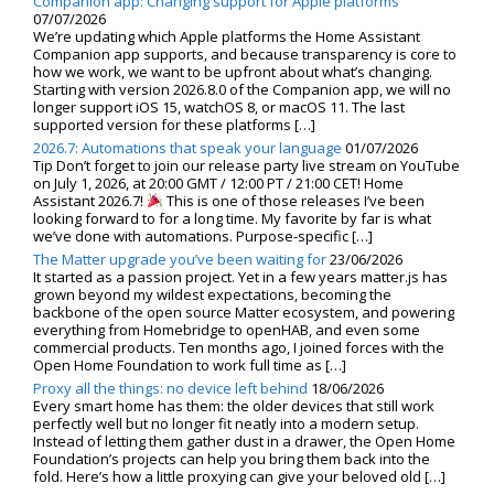
Companion app: Changing support for Apple platforms
07/07/2026
We’re updating which Apple platforms the Home Assistant
Companion app supports, and because transparency is core to
how we work, we want to be upfront about what’s changing.
Starting with version 2026.8.0 of the Companion app, we will no
longer support iOS 15, watchOS 8, or macOS 11. The last
supported version for these platforms […]
2026.7: Automations that speak your language
01/07/2026
Tip Don’t forget to join our release party live stream on YouTube
on July 1, 2026, at 20:00 GMT / 12:00 PT / 21:00 CET! Home
Assistant 2026.7!
This is one of those releases I’ve been
looking forward to for a long time. My favorite by far is what
we’ve done with automations. Purpose-specific […]
The Matter upgrade you’ve been waiting for
23/06/2026
It started as a passion project. Yet in a few years matter.js has
grown beyond my wildest expectations, becoming the
backbone of the open source Matter ecosystem, and powering
everything from Homebridge to openHAB, and even some
commercial products. Ten months ago, I joined forces with the
Open Home Foundation to work full time as […]
Proxy all the things: no device left behind
18/06/2026
Every smart home has them: the older devices that still work
perfectly well but no longer fit neatly into a modern setup.
Instead of letting them gather dust in a drawer, the Open Home
Foundation’s projects can help you bring them back into the
fold. Here’s how a little proxying can give your beloved old […]