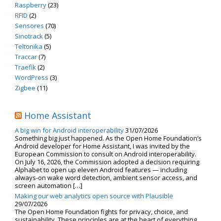
Raspberry
(23)
RFID
(2)
Sensores
(70)
Sinotrack
(5)
Teltonika
(5)
Traccar
(7)
Traefik
(2)
WordPress
(3)
Zigbee
(11)
Home Assistant
A big win for Android interoperability
31/07/2026
Something big just happened. As the Open Home Foundation’s
Android developer for Home Assistant, I was invited by the
European Commission to consult on Android interoperability.
On July 16, 2026, the Commission adopted a decision requiring
Alphabet to open up eleven Android features — including
always-on wake word detection, ambient sensor access, and
screen automation […]
Making our web analytics open source with Plausible
29/07/2026
The Open Home Foundation fights for privacy, choice, and
sustainability. These principles are at the heart of everything