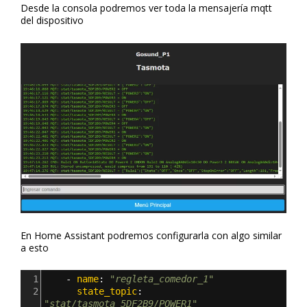
Desde la consola podremos ver toda la mensajería mqtt
del dispositivo
En Home Assistant podremos configurarla con algo similar
a esto
1
- 
name
: 
"regleta_comedor_1"
2
      state_topic
: 
"stat/tasmota_5DF2B9/POWER1"