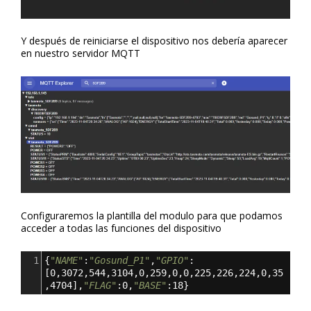
Y después de reiniciarse el dispositivo nos debería aparecer
en nuestro servidor MQTT
Configuraremos la plantilla del modulo para que podamos
acceder a todas las funciones del dispositivo
1
{
"NAME"
:
"Gosund_P1"
,
"GPIO"
:
[
0
,
3072
,
544
,
3104
,
0
,
259
,
0
,
0
,
225
,
226
,
224
,
0
,
35
,
4704
],
"FLAG"
:0
,
"BASE"
:18
}