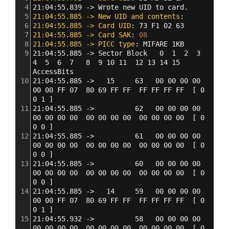
4
21:04:55.839 -> Wrote new UID to card.
5
21:04:55.885 -> New UID and contents
:
6
21:04:55.885 -> Card UID
: 
73 F1 02 63
7
21:04:55.885 -> Card SAK
: 
08
8
21:04:55.885 -> PICC type
: 
MIFARE 1KB
9
21:04:55.885 -> Sector Block   0  1  2  3   
4  5  6  7   8  9 10 11  12 13 14 15  
AccessBits
10
21:04:55.885 ->   15     63   00 00 00 00  
00 00 FF 07  80 69 FF FF  FF FF FF FF  
[
 0 
0 1 
]
11
21:04:55.885 ->          62   00 00 00 00  
00 00 00 00  00 00 00 00  00 00 00 00  
[
 0 
0 0 
]
12
21:04:55.885 ->          61   00 00 00 00  
00 00 00 00  00 00 00 00  00 00 00 00  
[
 0 
0 0 
]
13
21:04:55.885 ->          60   00 00 00 00  
00 00 00 00  00 00 00 00  00 00 00 00  
[
 0 
0 0 
]
14
21:04:55.885 ->   14     59   00 00 00 00  
00 00 FF 07  80 69 FF FF  FF FF FF FF  
[
 0 
0 1 
]
15
21:04:55.932 ->          58   00 00 00 00  
00 00 00 00  00 00 00 00  00 00 00 00  
[
 0 