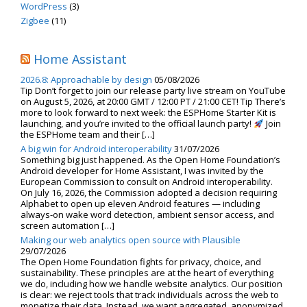
WordPress
(3)
Zigbee
(11)
Home Assistant
2026.8: Approachable by design
05/08/2026
Tip Don’t forget to join our release party live stream on YouTube
on August 5, 2026, at 20:00 GMT / 12:00 PT / 21:00 CET! Tip There’s
more to look forward to next week: the ESPHome Starter Kit is
launching, and you’re invited to the official launch party!
Join
the ESPHome team and their […]
A big win for Android interoperability
31/07/2026
Something big just happened. As the Open Home Foundation’s
Android developer for Home Assistant, I was invited by the
European Commission to consult on Android interoperability.
On July 16, 2026, the Commission adopted a decision requiring
Alphabet to open up eleven Android features — including
always-on wake word detection, ambient sensor access, and
screen automation […]
Making our web analytics open source with Plausible
29/07/2026
The Open Home Foundation fights for privacy, choice, and
sustainability. These principles are at the heart of everything
we do, including how we handle website analytics. Our position
is clear: we reject tools that track individuals across the web to
monetize their data. Instead, we want aggregated, anonymized