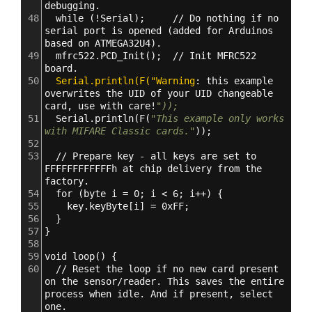
debugging.
48
  while (!Serial);     // Do nothing if no 
serial port is opened (added for Arduinos 
based on ATMEGA32U4).
49
  mfrc522.PCD_Init();  // Init MFRC522 
board.
50
  Serial.println(F("Warning
: 
this example 
overwrites the UID of your UID changeable 
card
,
 use with care!
"));
51
  Serial.println(F(
"This example only works 
with MIFARE Classic cards."
));
52
53
  // Prepare key - all keys are set to 
FFFFFFFFFFFFh at chip delivery from the 
factory.
54
  for (byte i = 0; i < 6; i++) 
{
55
    key.keyByte
[
i
]
 = 0xFF;
56
}
57
}
58
59
void loop() 
{
60
  // Reset the loop if no new card present 
on the sensor/reader. This saves the entire 
process when idle. And if present
,
 select 
one.