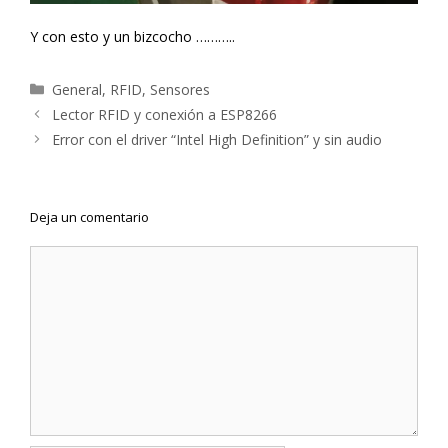
Y con esto y un bizcocho ………..
Categorías
General
,
RFID
,
Sensores
Navegación
Lector RFID y conexión a ESP8266
de
Error con el driver “Intel High Definition” y sin audio
entradas
Deja un comentario
Comentario