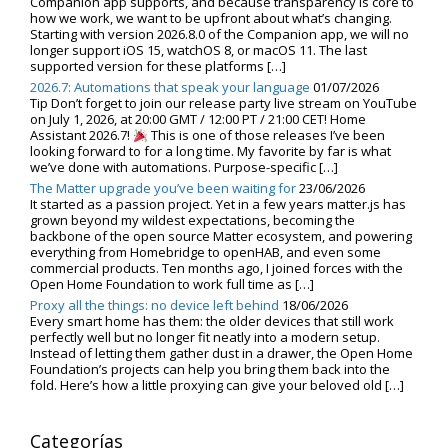
Companion app supports, and because transparency is core to
how we work, we want to be upfront about what’s changing.
Starting with version 2026.8.0 of the Companion app, we will no
longer support iOS 15, watchOS 8, or macOS 11. The last
supported version for these platforms […]
2026.7: Automations that speak your language
01/07/2026
Tip Don’t forget to join our release party live stream on YouTube
on July 1, 2026, at 20:00 GMT / 12:00 PT / 21:00 CET! Home
Assistant 2026.7!
This is one of those releases I’ve been
looking forward to for a long time. My favorite by far is what
we’ve done with automations. Purpose-specific […]
The Matter upgrade you’ve been waiting for
23/06/2026
It started as a passion project. Yet in a few years matter.js has
grown beyond my wildest expectations, becoming the
backbone of the open source Matter ecosystem, and powering
everything from Homebridge to openHAB, and even some
commercial products. Ten months ago, I joined forces with the
Open Home Foundation to work full time as […]
Proxy all the things: no device left behind
18/06/2026
Every smart home has them: the older devices that still work
perfectly well but no longer fit neatly into a modern setup.
Instead of letting them gather dust in a drawer, the Open Home
Foundation’s projects can help you bring them back into the
fold. Here’s how a little proxying can give your beloved old […]
Categorías