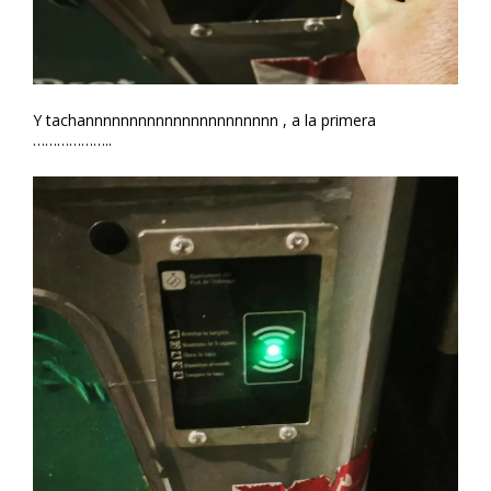
Y tachannnnnnnnnnnnnnnnnnnnnn , a la primera
………………..