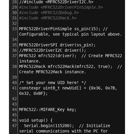
28
//#include <MFRC522DriverI2C.h>
29
#include <MFRC522DriverPinSimple.h>
30
#include <MFRC522Debug.h>
31
#include <MFRC522Hack.h>
32
33
MFRC522DriverPinSimple ss_pin(15); // 
Configurable, see typical pin layout above.
34
35
MFRC522DriverSPI driver(ss_pin);
36
//MFRC522DriverI2C driver();
37
MFRC522 mfrc522(driver);  // Create MFRC522 
instance.
38
MFRC522Hack mfrc522Hack(mfrc522, true);  // 
Create MFRC522Hack instance.
39
40
/* Set your new UID here! */
41
constexpr uint8_t newUid
[]
 = 
{
0x36
,
 0x7B
,
0x32
,
 0xBF
}
;
42
43
44
MFRC522::MIFARE_Key key;
45
46
void setup() 
{
47
  Serial.begin(115200);  // Initialize 
serial communications with the PC for 