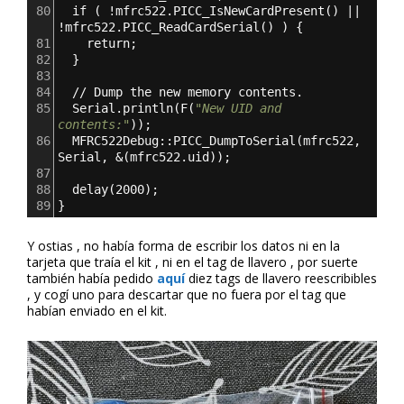
80
  if ( !mfrc522.PICC_IsNewCardPresent() || 
!mfrc522.PICC_ReadCardSerial() ) 
{
81
    return;
82
}
83
84
  // Dump the new memory contents.
85
  Serial.println(F(
"New UID and 
contents:"
));
86
  MFRC522Debug::PICC_DumpToSerial(mfrc522
,
Serial
,
 &(mfrc522.uid));
87
88
  delay(2000);
89
}
Y ostias , no había forma de escribir los datos ni en la
tarjeta que traía el kit , ni en el tag de llavero , por suerte
también había pedido
aq
u
í
diez tags de llavero reescribibles
, y cogí uno para descartar que no fuera por el tag que
habían enviado en el kit.