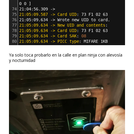
0 0 
]
74
21:04:56.309 -> 
75
21:05:09.587 -> Card UID
: 
73 F1 02 63
76
21:05:09.634 -> Wrote new UID to card.
77
21:05:09.634 -> New UID and contents
:
78
21:05:09.634 -> Card UID
: 
73 F1 02 63
79
21:05:09.634 -> Card SAK
: 
08
80
21:05:09.634 -> PICC type
: 
MIFARE 1KB
Ya solo toca probarlo en la calle en plan ninja con alevosía
y nocturnidad