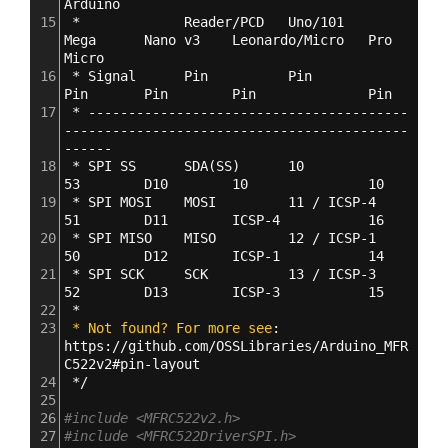
Arduino
15
 *             Reader/PCD   Uno/101       
Mega      Nano v3    Leonardo/Micro   Pro 
Micro
16
 * Signal      Pin          Pin           
Pin       Pin        Pin              Pin
17
 * ----------------------------------------
-------------------------------------------
------
18
 * SPI SS      SDA(SS)      10            
53        D10        10               10
19
 * SPI MOSI    MOSI         11 / ICSP-4   
51        D11        ICSP-4           16
20
 * SPI MISO    MISO         12 / ICSP-1   
50        D12        ICSP-1           14
21
 * SPI SCK     SCK          13 / ICSP-3   
52        D13        ICSP-3           15
22
 *
23
 * Not found? For more see
: 
https
:
//github.com/OSSLibraries/Arduino_MFR
C522v2#pin-layout
24
 */
25
26
#include <MFRC522v2.h>
27
#include <MFRC522DriverSPI.h>