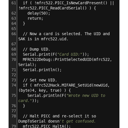
61
  if ( !mfrc522.PICC_IsNewCardPresent() || 
!mfrc522.PICC_ReadCardSerial() ) 
{
62
    delay(50);
63
    return;
64
}
65
66
  // Now a card is selected. The UID and 
SAK is in mfrc522.uid.
67
68
  // Dump UID.
69
  Serial.print(F(
"Card UID:"
));
70
  MFRC522Debug::PrintSelectedUID(mfrc522
,
Serial);
71
  Serial.println();
72
73
  // Set new UID.
74
  if ( mfrc522Hack.MIFARE_SetUid(newUid
,
(byte)4
,
 key
,
 true) ) 
{
75
    Serial.println(F(
"Wrote new UID to 
card."
));
76
}
77
78
  // Halt PICC and re-select it so 
DumpToSerial doesn
't get confused.
79
  mfrc522.PICC_HaltA();