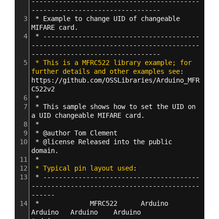
-------------------------------------------
---------------------------------
3
 * Example to change UID of changeable 
MIFARE card.
4
 * ----------------------------------------
-------------------------------------------
---------------------------------
5
 * This is a MFRC522 library example; for 
further details and other examples see
: 
https
:
//github.com/OSSLibraries/Arduino_MFR
C522v2
6
 * 
7
 * This sample shows how to set the UID on 
a UID changeable MIFARE card.
8
 * 
9
 * @author Tom Clement
10
 * @license Released into the public 
domain.
11
 *
12
 * Typical pin layout used
:
13
 * ----------------------------------------
-------------------------------------------
------
14
 *             MFRC522      Arduino       
Arduino   Arduino    Arduino          