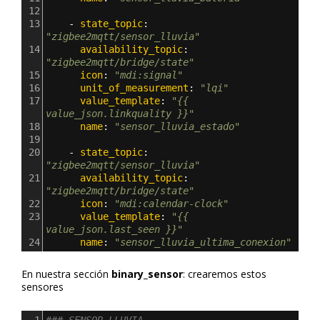
12
13
    - 
state_topic
: 
"zigbee2mqtt/sensor_lluvia"
14
      availability_topic
: 
"zigbee2mqtt/bridge/state"
15
      icon
: 
"mdi:signal"
16
      unit_of_measurement
: 
"lqi"
17
      value_template
: 
"{{ 
value_json.linkquality }}"
18
      name
: 
"sensor_lluvia_estado"
19
20
    - 
state_topic
: 
"zigbee2mqtt/sensor_lluvia"
21
      availability_topic
: 
"zigbee2mqtt/bridge/state"
22
      icon
: 
"mdi:calendar-clock"
23
      value_template
: 
"{{ 
value_json.last_seen }}"
24
      name
: 
"sensor_lluvia_ultima_conexion"
En nuestra sección
binary_sensor
: crearemos estos
sensores