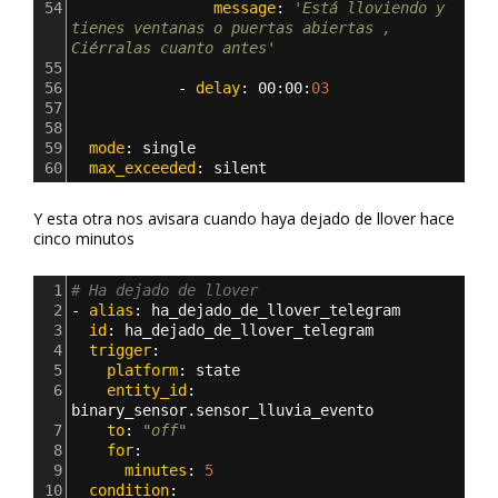
54
                message
: 
'Está lloviendo y 
tienes ventanas o puertas abiertas , 
Ciérralas cuanto antes'
55
56
            - 
delay
: 
00
:
00
:
03 
57
58
59
  mode
: 
single
60
  max_exceeded
: 
silent
Y esta otra nos avisara cuando haya dejado de llover hace
cinco minutos
1
# Ha dejado de llover
2
- 
alias
: 
ha_dejado_de_llover_telegram
3
  id
: 
ha_dejado_de_llover_telegram
4
  trigger
:
5
    platform
: 
state
6
    entity_id
: 
binary_sensor.sensor_lluvia_evento
7
    to
: 
"off"
8
    for
:
9
      minutes
: 
5
10
  condition
: