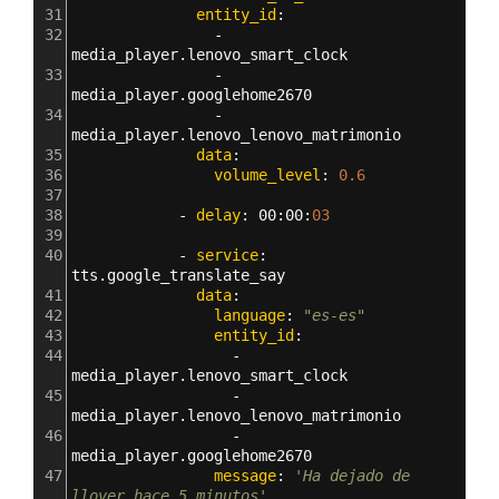
31
              entity_id
: 
32
                - 
media_player.lenovo_smart_clock
33
                - 
media_player.googlehome2670
34
                - 
media_player.lenovo_lenovo_matrimonio
35
              data
:
36
                volume_level
: 
0.6
37
38
            - 
delay
: 
00
:
00
:
03 
39
40
            - 
service
: 
tts.google_translate_say
41
              data
:
42
                language
: 
"es-es"
43
                entity_id
: 
44
                  - 
media_player.lenovo_smart_clock
45
                  - 
media_player.lenovo_lenovo_matrimonio
46
                  - 
media_player.googlehome2670
47
                message
: 
'Ha dejado de 
llover hace 5 minutos'