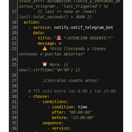
state_attr('automation.lluvia_y_ventanas_ab
iertas_telegram', 'last_triggered') %}
17
        {{ last == none or (now() - 
last).total_seconds() > 3600 }}
18
  action
:
19
    - 
service
: 
notify.notif_telegram_bot
20
      data
:
21
        title
: 
"
 *¡ATENCIÓN URGENTE!*"
22
        message
: >
23
 *Está lloviendo y tienes 
ventanas o puertas abiertas*
24
25
 Hora: {{ 
now().strftime('%H:%M') }}
26
27
          ¡Ciérralas cuanto antes!
28
29
# TTS solo entre las 8:00 y las 23:00
30
    - 
choose
:
31
        - 
conditions
:
32
            - 
condition
: 
time
33
              after
: 
"08:00:00"
34
              before
: 
"23:00:00"
35
          sequence
:
36
            - 
service
: 