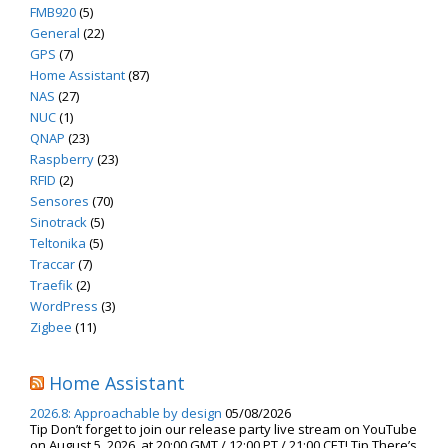
FMB920
(5)
General
(22)
GPS
(7)
Home Assistant
(87)
NAS
(27)
NUC
(1)
QNAP
(23)
Raspberry
(23)
RFID
(2)
Sensores
(70)
Sinotrack
(5)
Teltonika
(5)
Traccar
(7)
Traefik
(2)
WordPress
(3)
Zigbee
(11)
Home Assistant
2026.8: Approachable by design
05/08/2026
Tip Don’t forget to join our release party live stream on YouTube
on August 5, 2026, at 20:00 GMT / 12:00 PT / 21:00 CET! Tip There’s