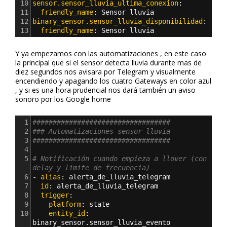
10
sensor.sensor_lluvia_ultima_conexion
:
11
  friendly_name
: 
Sensor lluvia
12
binary_sensor.sensor_lluvia_disponibilidad
: 
13
  friendly_name
: 
Sensor lluvia
Y ya empezamos con las automatizaciones , en este caso
la principal que si el sensor detecta lluvia durante mas de
diez segundos nos avisara por Telegram y visualmente
encendiendo y apagando los cuatro Gateways en color azul
, y si es una hora prudencial nos dará también un aviso
sonoro por los Google home
1
##################################
2
### Automatizaciones sensor lluvia
3
##################################
4
5
# Notificación cuando empieza a llover (con 
delay y límite de frecuencia)
6
- 
alias
: 
alerta_de_lluvia_telegram
7
  id
: 
alerta_de_lluvia_telegram
8
  trigger
:
9
    platform
: 
state
10
    entity_id
: 
binary_sensor.sensor_lluvia_evento