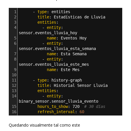
1
      - 
type
: 
entities
2
        title
: 
Estadísticas de Lluvia
3
        entities
:
4
          - 
entity
: 
sensor.eventos_lluvia_hoy
5
            name
: 
Eventos Hoy
6
          - 
entity
: 
sensor.eventos_lluvia_esta_semana
7
            name
: 
Esta Semana
8
          - 
entity
: 
sensor.eventos_lluvia_este_mes
9
            name
: 
Este Mes        
10
11
      - 
type
: 
history-graph
12
        title
: 
Historial Sensor Lluvia
13
        entities
:
14
          - 
entity
: 
binary_sensor.sensor_lluvia_evento
15
        hours_to_show
: 
720  
# 30 días
16
        refresh_interval
: 
60
Quedando visualmente tal como este