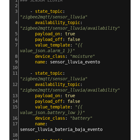
1
### SENSOR LLUVIA
2
3
    - 
state_topic
: 
"zigbee2mqtt/sensor_lluvia"
4
      availability_topic
: 
"zigbee2mqtt/sensor_lluvia/availability"
5
      payload_on
: 
true
6
      payload_off
: 
false
7
      value_template
: 
"{{ 
value_json.alarm_1 }}"
8
      device_class
: 
"moisture"
9
      name
: 
sensor_lluvia_evento
10
11
    - 
state_topic
: 
"zigbee2mqtt/sensor_lluvia"
12
      availability_topic
: 
"zigbee2mqtt/sensor_lluvia/availability"
13
      payload_on
: 
true
14
      payload_off
: 
false
15
      value_template
: 
"{{ 
value_json.battery_low }}"
16
      device_class
: 
"battery"
17
      name
: 
sensor_lluvia_bateria_baja_evento  
18