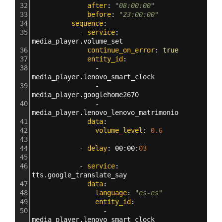
32
              after
: 
"08:00:00"
33
              before
: 
"23:00:00"
34
          sequence
:
35
            - 
service
: 
media_player.volume_set
36
              continue_on_error
: 
true
37
              entity_id
: 
38
                - 
media_player.lenovo_smart_clock
39
                - 
media_player.googlehome2670
40
                - 
media_player.lenovo_lenovo_matrimonio
41
              data
:
42
                volume_level
: 
0.6
43
44
            - 
delay
: 
00
:
00
:
03 
45
46
            - 
service
: 
tts.google_translate_say
47
              data
:
48
                language
: 
"es-es"
49
                entity_id
: 
50
                  - 
media_player.lenovo_smart_clock