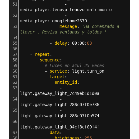
51
                  - 
media_player.lenovo_lenovo_matrimonio
52
                  - 
media_player.googlehome2670
53
                message
: 
'Ha comenzado a 
llover , Revisa ventanas y toldos '
54
55
            - 
delay
: 
00
:
00
:
03 
56
57
    - 
repeat
:
58
        sequence
:        
59
# Luces en azul 25 veces 
60
          - 
service
: 
light.turn_on
61
            target
:
62
              entity_id
:
63
                - 
light.gateway_light_7c49eb1d1d0a
64
                - 
light.gateway_light_286c07f0e736
65
                - 
light.gateway_light_286c07f0b574
66
                - 
light.gateway_light_04cf8cf69f4f
67
            data
:
68
              brightness
: 
255