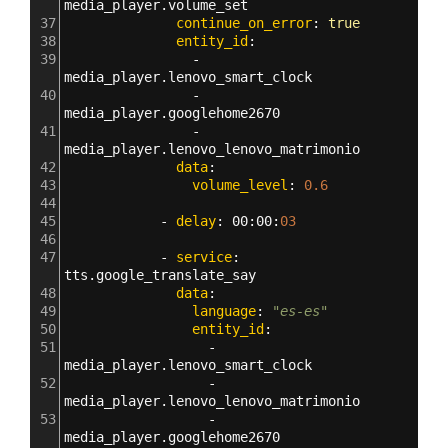
media_player.volume_set
37
              continue_on_error
: 
true
38
              entity_id
: 
39
                - 
media_player.lenovo_smart_clock
40
                - 
media_player.googlehome2670
41
                - 
media_player.lenovo_lenovo_matrimonio
42
              data
:
43
                volume_level
: 
0.6
44
45
            - 
delay
: 
00
:
00
:
03 
46
47
            - 
service
: 
tts.google_translate_say
48
              data
:
49
                language
: 
"es-es"
50
                entity_id
: 
51
                  - 
media_player.lenovo_smart_clock
52
                  - 
media_player.lenovo_lenovo_matrimonio
53
                  - 
media_player.googlehome2670