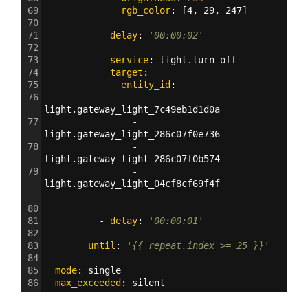
69
              rgb_color
: [
4
,
 29
,
 247
]
70
71
          - 
delay
: 
'00:00:02'
72
73
          - 
service
: 
light.turn_off
74
            target
:
75
              entity_id
:
76
                - 
light.gateway_light_7c49eb1d1d0a
77
                - 
light.gateway_light_286c07f0e736           
78
                - 
light.gateway_light_286c07f0b574   
79
                - 
light.gateway_light_04cf8cf69f4f           
80
81
          - 
delay
: 
'00:00:01'
82
83
        until
: 
'{{ repeat.index >= 25 }}'
84
85
  mode
: 
single
86
  max_exceeded
: 
silent