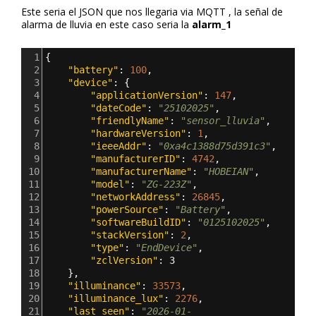
Este seria el JSON que nos llegaria via MQTT , la señal de
alarma de lluvia en este caso seria la
alarm_1
1
{
2
    "battery"
: 
100
,
3
    "device"
: {
4
        "applicationVersion"
: 
147
,
5
        "dateCode"
: 
"25102025"
,
6
        "friendlyName"
: 
"sensor_lluvia"
,
7
        "hardwareVersion"
: 
1
,
8
        "ieeeAddr"
: 
"0xa4c1388d75d391c3"
,
9
        "manufacturerID"
: 
4742
,
10
        "manufacturerName"
: 
"HOBEIAN"
,
11
        "model"
: 
"ZG-223Z"
,
12
        "networkAddress"
: 
26845
,
13
        "powerSource"
: 
"Battery"
,
14
        "softwareBuildID"
: 
"0125102025"
,
15
        "stackVersion"
: 
2
,
16
        "type"
: 
"EndDevice"
,
17
        "zclVersion"
: 
3
18
},
19
    "illuminance"
: 
33573
,
20
    "illuminance_lux"
: 
2276
,
21
    "last_seen"
: 
"2026-01-