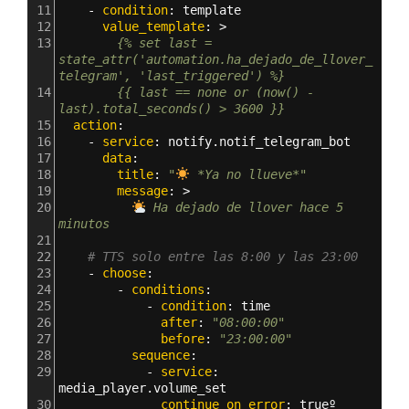
11
    - 
condition
: 
template
12
      value_template
: >
13
        {% set last = 
state_attr('automation.ha_dejado_de_llover_
telegram', 'last_triggered') %}
14
        {{ last == none or (now() - 
last).total_seconds() > 3600 }}
15
  action
:
16
    - 
service
: 
notify.notif_telegram_bot
17
      data
:
18
        title
: 
"
 *Ya no llueve*"
19
        message
: >
20
 Ha dejado de llover hace 5 
minutos
21
22
# TTS solo entre las 8:00 y las 23:00
23
    - 
choose
:
24
        - 
conditions
:
25
            - 
condition
: 
time
26
              after
: 
"08:00:00"
27
              before
: 
"23:00:00"
28
          sequence
:
29
            - 
service
: 
media_player.volume_set
30
              continue_on_error
: 
trueº