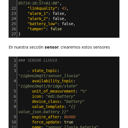
05T14:10:57+01:00"
,
22
    "linkquality"
: 
43
,
23
    "alarm_1"
: 
false
,
24
    "alarm_2"
: 
false
,
25
    "battery_low"
: 
false
,
26
    "tamper"
: 
false
27
}
En nuestra sección
sensor
: crearemos estos sensores
1
### SENSOR LLUVIA
2
3
    - 
state_topic
: 
"zigbee2mqtt/sensor_lluvia"
4
      availability_topic
: 
"zigbee2mqtt/bridge/state"
5
      unit_of_measurement
: 
"%"
6
      icon
: 
"mdi:battery"
7
      device_class
: 
"battery"
8
      value_template
: 
"{{ 
value_json.battery }}"
9
      expire_after
: 
86400
10
      force_update
: 
true
11
      name
: 
"sensor_lluvia_bateria"