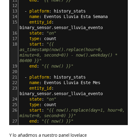
11
    end
: 
"{{ now() }}"
12
13
  - 
platform
: 
history_stats
14
    name
: 
Eventos Lluvia Esta Semana
15
    entity_id
: 
binary_sensor.sensor_lluvia_evento
16
    state
: 
"on"
17
    type
: 
count
18
    start
: 
"{{ 
as_timestamp(now().replace(hour=0, 
minute=0, second=0)) - now().weekday() * 
86400 }}"
19
    end
: 
"{{ now() }}"
20
21
  - 
platform
: 
history_stats
22
    name
: 
Eventos Lluvia Este Mes
23
    entity_id
: 
binary_sensor.sensor_lluvia_evento
24
    state
: 
"on"
25
    type
: 
count
26
    start
: 
"{{ now().replace(day=1, hour=0, 
minute=0, second=0) }}"
27
    end
: 
"{{ now() }}"
Y lo añadimos a nuestro panel lovelace