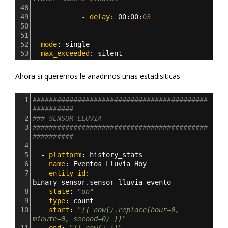
48
49
            - 
delay
: 
00
:
00
:
03 
50
51
52
  mode
: 
single
53
  max_exceeded
: 
silent
Ahora si queremos le añadimos unas estadisiticas
1
###########################################
##########
2
### SENSOR LLUVIA
3
###########################################
##########    
4
5
  - 
platform
: 
history_stats
6
    name
: 
Eventos Lluvia Hoy
7
    entity_id
: 
binary_sensor.sensor_lluvia_evento
8
    state
: 
"on"
9
    type
: 
count
10
    start
: 
"{{ now().replace(hour=0, 
minute=0, second=0) }}"