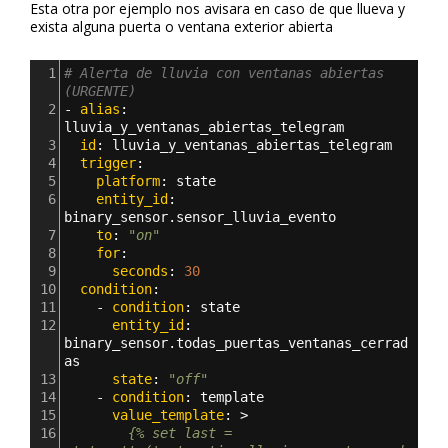
Esta otra por ejemplo nos avisara en caso de que llueva y
exista alguna puerta o ventana exterior abierta
1
# Alerta de lluvia con ventanas abiertas 
(URGENTE)
2
- 
alias
: 
lluvia_y_ventanas_abiertas_telegram
3
  id
: 
lluvia_y_ventanas_abiertas_telegram
4
  trigger
:
5
    platform
: 
state
6
    entity_id
: 
binary_sensor.sensor_lluvia_evento
7
    to
: 
"on"
8
    for
:
9
      seconds
: 
30
10
  condition
:
11
    - 
condition
: 
state
12
      entity_id
: 
binary_sensor.todas_puertas_ventanas_cerrad
as
13
      state
: 
"off"
14
    - 
condition
: 
template
15
      value_template
: >
16
        {% set last = 