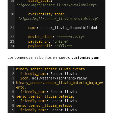
19
    - 
state_topic
: 
"zigbee2mqtt/sensor_lluvia/availability"
20
      availability_topic
: 
"zigbee2mqtt/sensor_lluvia/availability"
21
      name
: 
sensor_lluvia_disponibilidad   
22
      device_class
: 
"connectivity"
23
      payload_on
: 
"online"
24
      payload_off
: 
"offline"
Los ponemos mas bonitos en nuestro
customize.yaml
1
binary_sensor.sensor_lluvia_evento
:  
2
  friendly_name
: 
Sensor lluvia
3
  icon
: 
mdi
:
weather-lightning-rainy
4
binary_sensor.sensor_lluvia_bateria_baja_ev
ento
:
5
  friendly_name
: 
Sensor lluvia
6
sensor.sensor_lluvia_bateria
:
7
  friendly_name
: 
Sensor lluvia
8
sensor.sensor_lluvia_estado
:
9
  friendly_name
: 
Sensor lluvia